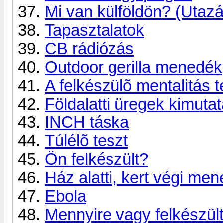
Mi van külföldön? (Utazá
Tapasztalatok
CB rádiózás
Outdoor gerilla menedék
A felkészülõ mentalitás t
Földalatti üregek kimuta
INCH táska
Túlélõ teszt
Ön felkészült?
Ház alatti, kert végi me
Ebola
Mennyire vagy felkészül