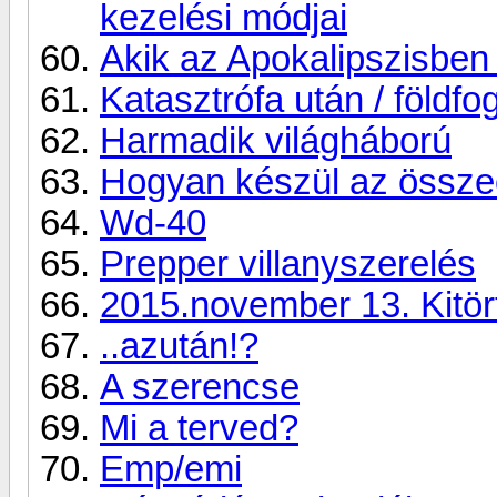
kezelési módjai
Akik az Apokalipszisben
Katasztrófa után / földfo
Harmadik világháború
Hogyan készül az össze
Wd-40
Prepper villanyszerelés
2015.november 13. Kitört
..azután!?
A szerencse
Mi a terved?
Emp/emi