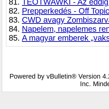
TEOTWAWKI - Az eddig i
Prepperkedés - Off Topi
CWD avagy Zombiszarv
Napelem, napelemes ren
A magyar emberek „vaksá
Powered by vBulletin® Version 4.2
Inc. Mind