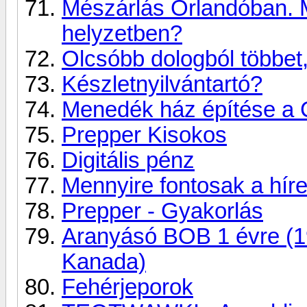
Mészárlás Orlandóban. M
helyzetben?
Olcsóbb dologból többet
Készletnyilvántartó?
Menedék ház építése a 
Prepper Kisokos
Digitális pénz
Mennyire fontosak a hír
Prepper - Gyakorlás
Aranyásó BOB 1 évre (1
Kanada)
Fehérjeporok