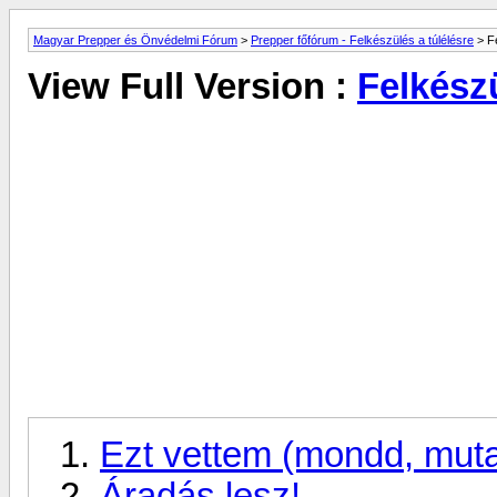
Magyar Prepper és Önvédelmi Fórum
>
Prepper főfórum - Felkészülés a túlélésre
> Fe
View Full Version :
Felkész
Ezt vettem (mondd, muta
Áradás lesz!