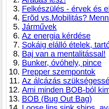
Felkészülés - érvek és e
Erõd vs.Mobilitás? Menn
Járművek
Az energia kérdése
Sokáig elálló ételek, tart
Baj van a mentalitással!
Bunker, óvóhely, pince
Prepper szempontok
Az álcázás szükségess
Ami minden BOB-ból ki
BOB (Bug Out Bag)
Loose lips sink ships, av