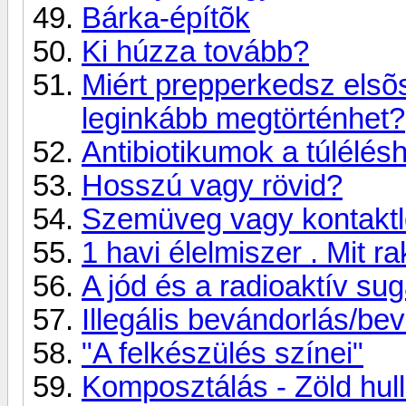
Bárka-építõk
Ki húzza tovább?
Miért prepperkedsz elsõ
leginkább megtörténhet?
Antibiotikumok a túlélés
Hosszú vagy rövid?
Szemüveg vagy kontakt
1 havi élelmiszer . Mit ra
A jód és a radioaktív su
Illegális bevándorlás/b
"A felkészülés színei"
Komposztálás - Zöld hull