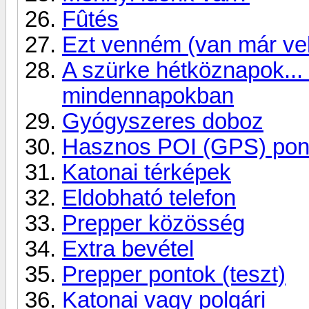
Fûtés
Ezt venném (van már vel
A szürke hétköznapok...
mindennapokban
Gyógyszeres doboz
Hasznos POI (GPS) pon
Katonai térképek
Eldobható telefon
Prepper közösség
Extra bevétel
Prepper pontok (teszt)
Katonai vagy polgári