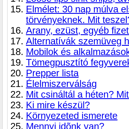
Elmélet: 30 nap múlva e
törvényeknek. Mit teszel
Arany, ezüst, egyéb fiz
Alternatívák szemüveg h
Mobilok és alkalmazáso
Tömegpusztító fegyverek 
Prepper lista
Élelmiszerválság
Mit csináltál a héten? Mi
Ki mire készül?
Környezeted ismerete
Mennyi idõnk van?