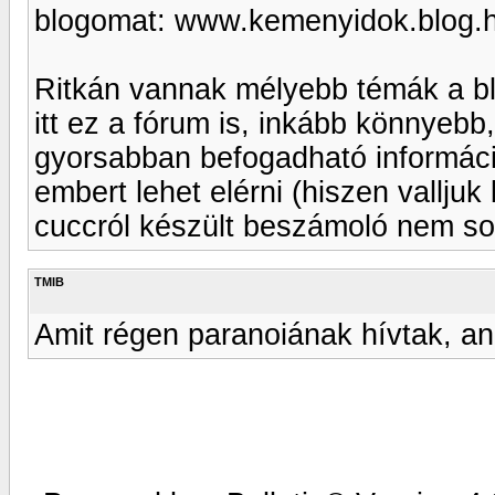
blogomat: www.kemenyidok.blog.
Ritkán vannak mélyebb témák a bl
itt ez a fórum is, inkább könnyeb
gyorsabban befogadható informáci
embert lehet elérni (hiszen vallju
cuccról készült beszámoló nem s
TMIB
Amit régen paranoiának hívtak, ann