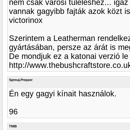
nem csak városi túléléshez... iga
vannak gagyibb fajták azok közt i
victorinox
Szerintem a Leatherman rendelkezi
gyártásában, persze az árát is meg
De mondjuk ez a katonai verzió l
http://www.thebushcraftstore.co.u
Sgtmaj.Prepper
Én egy gagyi kínait használok.
96
TMIB