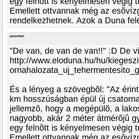
egy felnõtt is kényelmesen végig t
Emellett ottvannak még az esõvízg
rendelkezhetnek. Azok a Duna felé
astonferi
"De van, de van de van!!" :D De vic
http://www.eloduna.hu/hu/kiegesz
ornahalozata_uj_tehermentesito_
És a lényeg a szövegbõl: "Az érint
km hosszúságban épül új csatorna
jellemzõ, hogy a megépülõ, a lako
nagyobb, akár 2 méter átmérõjû g
egy felnõtt is kényelmesen végig t
Emellett ottvannak még az esõvízg