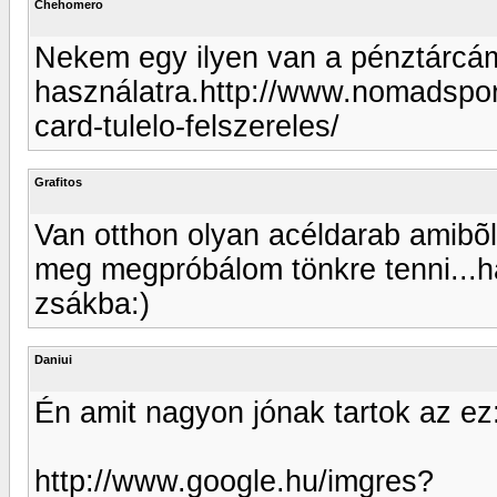
Chehomero
Nekem egy ilyen van a pénztárcá
használatra.http://www.nomadspor
card-tulelo-felszereles/
Grafitos
Van otthon olyan acéldarab amibõl 
meg megpróbálom tönkre tenni...ha
zsákba:)
Daniui
Én amit nagyon jónak tartok az ez
http://www.google.hu/imgres?