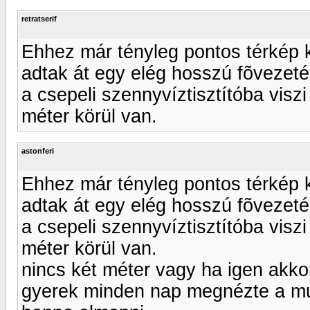
retratserif
Ehhez már tényleg pontos térkép 
adtak át egy elég hosszú fõvezeté
a csepeli szennyvíztisztítóba visz
méter körül van.
astonferi
Ehhez már tényleg pontos térkép 
adtak át egy elég hosszú fõvezeté
a csepeli szennyvíztisztítóba visz
méter körül van.
nincs két méter vagy ha igen akkor
gyerek minden nap megnézte a mu