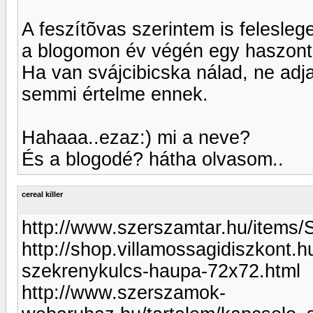
A feszítõvas szerintem is felesle
a blogomon év végén egy haszonta
Ha van svájcibicska nálad, ne adj
semmi értelme ennek.
Hahaaa..ezaz:) mi a neve?
És a blogodé? hátha olvasom..
cereal killer
http://www.szerszamtar.hu/items
http://shop.villamossagidiszkont
szekrenykulcs-haupa-72x72.html
http://www.szerszamok-