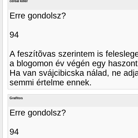
cereal killer
Erre gondolsz?
94
A feszítõvas szerintem is felesle
a blogomon év végén egy haszonta
Ha van svájcibicska nálad, ne adj
semmi értelme ennek.
Grafitos
Erre gondolsz?
94