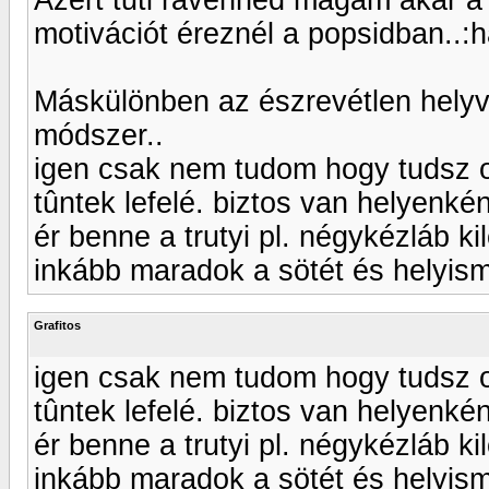
motivációt éreznél a popsidban..:
Máskülönben az észrevétlen helyvá
módszer..
igen csak nem tudom hogy tudsz od
tûntek lefelé. biztos van helyenk
ér benne a trutyi pl. négykézláb ki
inkább maradok a sötét és helyism
Grafitos
igen csak nem tudom hogy tudsz od
tûntek lefelé. biztos van helyenk
ér benne a trutyi pl. négykézláb ki
inkább maradok a sötét és helyism