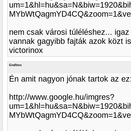
um=1&hl=hu&sa=N&biw=1920&bih=
MYbWtQagmYD4CQ&zoom=1&ved=1t
nem csak városi túléléshez... iga
vannak gagyibb fajták azok közt i
victorinox
Grafitos
Én amit nagyon jónak tartok az ez
http://www.google.hu/imgres?
um=1&hl=hu&sa=N&biw=1920&bih=
MYbWtQagmYD4CQ&zoom=1&ved=1t