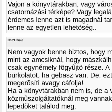
Vajon a könyvtárakban, vagy váro
csatornázási térképe? Vagy legaláb
érdemes lenne azt is magadnál tart
lenne az egyetlen lehetõség..
Don't Panic
Nem vagyok benne biztos, hogy mé
mint az amcsiknál, hogy mászkálh
csak egynémely fõgyûjtõ része. A 
burkolatot, ha gebasz van. De, ez
megerõsíti avagy cáfolja!
Ha a könyvtárakban nem is, de a 
közmûszolgáltatóknál meg vannak 
lepedõket találod meg.