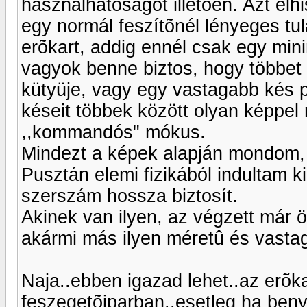
használhatóságot illetõen. Azt el
egy normál feszítõnél lényeges tu
erõkart, addig ennél csak egy min
vagyok benne biztos, hogy többet 
kütyüje, vagy egy vastagabb kés 
késeit többek között olyan képpel r
,,kommandós" mókus.
Mindezt a képek alapján mondom, m
Pusztán elemi fizikából indultam ki
szerszám hossza biztosít.
Akinek van ilyen, az végzett már ö
akármi más ilyen méretû és vast
Naja..ebben igazad lehet..az erõk
feszegetõiparban..esetleg ha ben