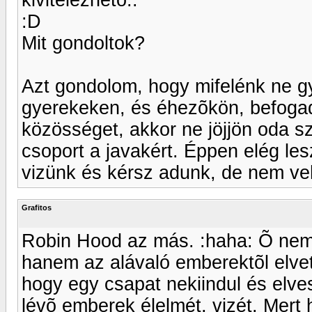
:D
Mit gondoltok?
Azt gondolom, hogy mifelénk ne g
gyerekeken, és éhezõkön, befogad
közösséget, akkor ne jöjjön oda sz
csoport a javakért. Éppen elég les
vizünk és kérsz adunk, de nem ve
Grafitos
Robin Hood az más. :haha: Õ nem 
hanem az alávaló emberektõl elvet
hogy egy csapat nekiindul és elv
lévõ emberek élelmét, vizét. Mert 