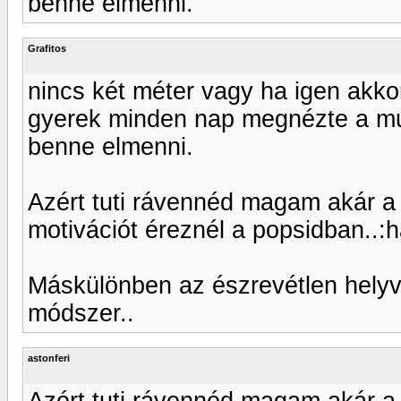
benne elmenni.
Grafitos
nincs két méter vagy ha igen akkor
gyerek minden nap megnézte a mu
benne elmenni.
Azért tuti rávennéd magam akár a 
motivációt éreznél a popsidban..:
Máskülönben az észrevétlen helyvá
módszer..
astonferi
Azért tuti rávennéd magam akár a 