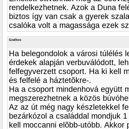
rendelkezhetnek. Azok a Duna felé
biztos így van csak a gyerek szal
csalóka volt a magassága ezek sze
Grafitos
Ha belegondolok a városi túlélés 
érdekek alapján verbuválódott, leh
felfegyverzett csoport. Ha ki kell 
és felfelé a háztetõkre-.
Ha a csoport mindenhová együtt m
megszerezhetnek a közös búvóhely
Az az út még nagy készletekkel fe
bezárkózol a családdal mondjuk 1 
kell moccanni elõbb-utóbb. Akkor 