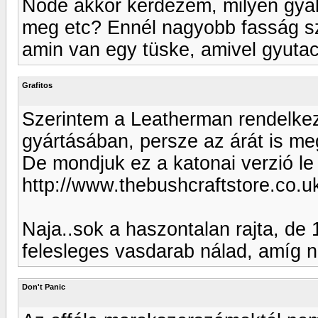
Node akkor kérdezem, milyen gyak
meg etc? Ennél nagyobb fasság s
amin van egy tüske, amivel gyutac
Grafitos
Szerintem a Leatherman rendelkezi
gyártásában, persze az árát is meg
De mondjuk ez a katonai verzió l
http://www.thebushcraftstore.co.u
Naja..sok a haszontalan rajta, de 
felesleges vasdarab nálad, amíg ne
Don't Panic