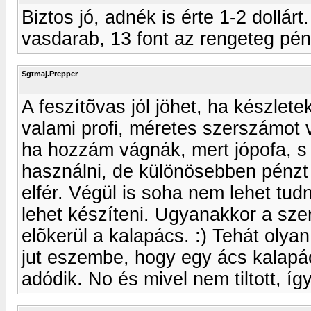
Biztos jó, adnék is érte 1-2 dollár
vasdarab, 13 font az rengeteg pén
Sgtmaj.Prepper
A feszítõvas jól jöhet, ha készlet
valami profi, méretes szerszámot v
ha hozzám vágnák, mert jópofa, s 
használni, de különösebben pénz
elfér. Végül is soha nem lehet tud
lehet készíteni. Ugyanakkor a sze
elõkerül a kalapács. :) Tehát oly
jut eszembe, hogy egy ács kalapá
adódik. No és mivel nem tiltott, íg