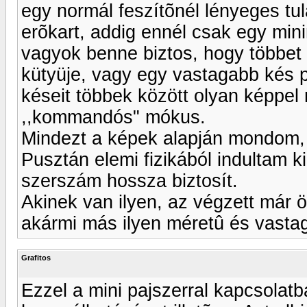
egy normál feszítõnél lényeges tu
erõkart, addig ennél csak egy min
vagyok benne biztos, hogy többet 
kütyüje, vagy egy vastagabb kés 
késeit többek között olyan képpel r
,,kommandós" mókus.
Mindezt a képek alapján mondom, m
Pusztán elemi fizikából indultam ki
szerszám hossza biztosít.
Akinek van ilyen, az végzett már ö
akármi más ilyen méretû és vast
Grafitos
Ezzel a mini pajszerral kapcsolat