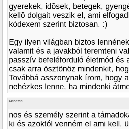
gyerekek, idõsek, betegek, gyengé
kellõ dolgait veszik el, ami elfoga
kódexem szerint biztosan. :)
Egy ilyen világban biztos lennének
valamit és a javakból teremteni va
passzív befeléforduló életmód és 
csak arra ösztönöz mindenkit, ho
Továbbá asszonynak írom, hogy a 
nehézkes lenne, ha mindenki átme
astonferi
nos és személy szerint a támadoka
ki és azoktól venném el ami kell. ü