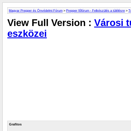
Magyar Prepper és Önvédelmi Fórum
>
Prepper főfórum - Felkészülés a túlélésre
>
T
View Full Version :
Városi t
eszközei
Grafitos