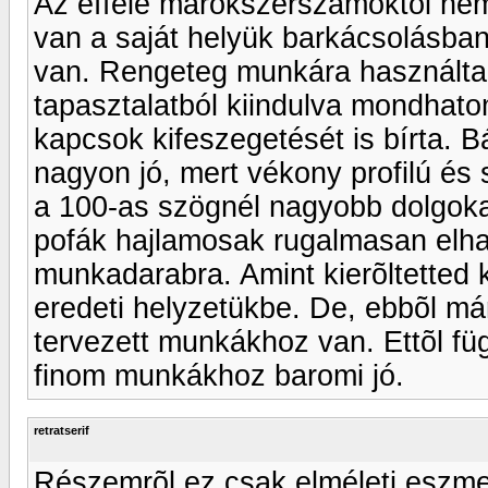
Az efféle marokszerszámoktól nem 
van a saját helyük barkácsolásba
van. Rengeteg munkára használta
tapasztalatból kiindulva mondhat
kapcsok kifeszegetését is bírta. B
nagyon jó, mert vékony profilú és
a 100-as szögnél nagyobb dolgoka
pofák hajlamosak rugalmasan elhajo
munkadarabra. Amint kierõltetted 
eredeti helyzetükbe. De, ebbõl már
tervezett munkákhoz van. Ettõl fü
finom munkákhoz baromi jó.
retratserif
Részemrõl ez csak elméleti eszme