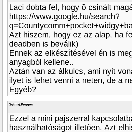
Laci dobta fel, hogy õ csinált mag
https://www.google.hu/search?
q=Countycomm+pocket+widgy+b
Azt hiszem, hogy ez az alap, ha fe
deadben is beválik)
Ennek az elkészítésével én is me
anyagból kellene..
Aztán van az álkulcs, ami nyit von
ilyet is lehet venni a neten, de a
Egyéb?
Sgtmaj.Prepper
Ezzel a mini pajszerral kapcsolat
használhatóságot illetõen. Azt el