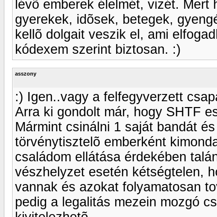
lévõ emberek élelmét, vizét. Mert 
gyerekek, idõsek, betegek, gyengé
kellõ dolgait veszik el, ami elfoga
kódexem szerint biztosan. :)
asszony
:) Igen..vagy a felfegyverzett csapa
Arra ki gondolt már, hogy SHTF es
Mármint csinálni 1 saját bandát és 
törvénytisztelõ emberként kimond
családom ellátása érdekében talá
vészhelyzet esetén kétségtelen, ho
vannak és azokat folyamatosan tov
pedig a legalitás mezein mozgó cse
kivitelezhetõ..