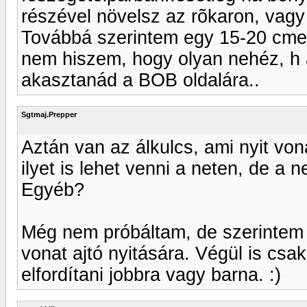
részével növelsz az rõkaron, vagy
Továbbá szerintem egy 15-20 cm
nem hiszem, hogy olyan nehéz, h
akasztanád a BOB oldalára..
Sgtmaj.Prepper
Aztán van az álkulcs, ami nyit von
ilyet is lehet venni a neten, de a
Egyéb?
Még nem próbáltam, de szerintem 
vonat ajtó nyitására. Végül is csa
elfordítani jobbra vagy barna. :)