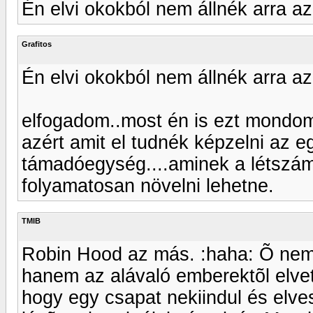
Én elvi okokból nem állnék arra az 
Grafitos
Én elvi okokból nem állnék arra az 
elfogadom..most én is ezt mondo
azért amit el tudnék képzelni az e
támadóegység....aminek a létszámá
folyamatosan növelni lehetne.
TMIB
Robin Hood az más. :haha: Õ nem 
hanem az alávaló emberektõl elvet
hogy egy csapat nekiindul és elv