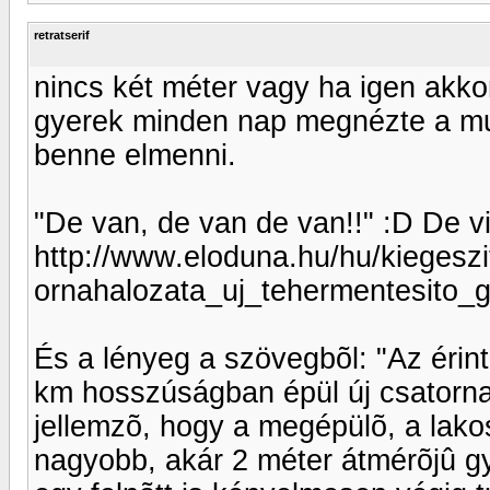
retratserif
nincs két méter vagy ha igen akkor
gyerek minden nap megnézte a mu
benne elmenni.
"De van, de van de van!!" :D De vic
http://www.eloduna.hu/hu/kiegesz
ornahalozata_uj_tehermentesito_
És a lényeg a szövegbõl: "Az érint
km hosszúságban épül új csatorna
jellemzõ, hogy a megépülõ, a lako
nagyobb, akár 2 méter átmérõjû g