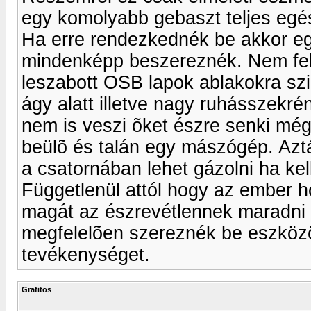
egy komolyabb gebaszt teljes egés
Ha erre rendezkednék be akkor eg
mindenképp beszereznék. Nem felt
leszabott OSB lapok ablakokra sz
ágy alatt illetve nagy ruhásszekr
nem is veszi õket észre senki még 
beülõ és talán egy mászógép. Azt
a csatornában lehet gázolni ha kel
Függetlenül attól hogy az ember h
magát az észrevétlennek maradni
megfelelõen szereznék be eszközö
tevékenységet.
Grafitos