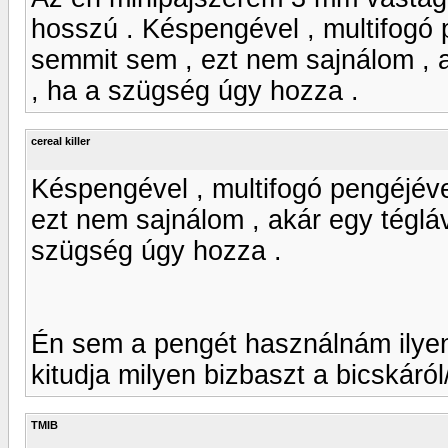
hosszú . Késpengével , multifogó
semmit sem , ezt nem sajnálom , a
, ha a szügség úgy hozza .
cereal killer
Késpengével , multifogó pengéjév
ezt nem sajnálom , akár egy téglá
szügség úgy hozza .
Én sem a pengét használnám ilyen
kitudja milyen bizbaszt a bicskáró
TMIB