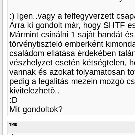
:) Igen..vagy a felfegyverzett csapa
Arra ki gondolt már, hogy SHTF es
Mármint csinálni 1 saját bandát és 
törvénytisztelõ emberként kimond
családom ellátása érdekében talá
vészhelyzet esetén kétségtelen, ho
vannak és azokat folyamatosan tov
pedig a legalitás mezein mozgó cse
kivitelezhetõ..
:D
Mit gondoltok?
TMIB