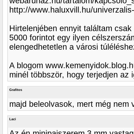
webaruhaz.hu/tartalom/kapcsolo_
http://www.haluxvill.hu/univerzali
Hirtelenjében ennyit találtam csa
5000 forintot egy ilyen célszersz
elengedhetetlen a városi túléléshez
A blogom www.kemenyidok.blog.hu 
minél többször, hogy terjedjen az i
Grafitos
majd beleolvasok, mert még nem vo
Laci
Az én minipajszerem 3 mm vastag