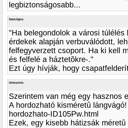
legbiztonságosabb...
fater.lajos
"Ha belegondolok a városi túlélés
érdekek alapján verbuválódott, leh
felfegyverzett csoport. Ha ki kell 
és felfelé a háztetõkre-."
Ezt úgy hívják, hogy csapatfelderí
Unicornis
Szerintem van még egy hasznos e
A hordozható kisméretû lángvágó! 
hordozhato-ID105Pw.html
Ezek, egy kisebb hátizsák méretû