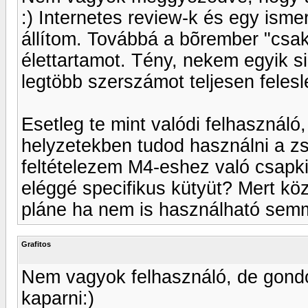
:) Internetes review-k és egy ism
állítom. Továbbá a bõrember "csak"
élettartamot. Tény, nekem egyik s
legtöbb szerszámot teljesen feles
Esetleg te mint valódi felhasználó
helyzetekben tudod használni a zsi
feltételezem M4-eshez való csapki
eléggé specifikus kütyüt? Mert köz
pláne ha nem is használható semm
Grafitos
Nem vagyok felhasználó, de gondol
kaparni:)