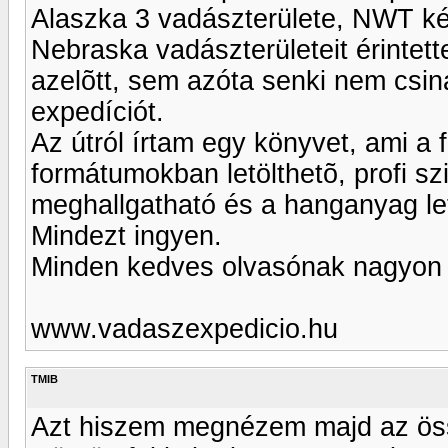
Alaszka 3 vadászterülete, NWT ké
Nebraska vadászterületeit érint
azelõtt, sem azóta senki nem csin
expedíciót.
Az útról írtam egy könyvet, ami a 
formátumokban letölthetõ, profi s
meghallgatható és a hanganyag let
Mindezt ingyen.
Minden kedves olvasónak nagyon 
www.vadaszexpedicio.hu
TMIB
Azt hiszem megnézem majd az össz