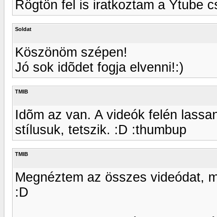
Rögtön fel is iratkoztam a Ytube c
Soldat
Köszönöm szépen!
Jó sok idõdet fogja elvenni!:)
TMIB
Idõm az van. A videók felén lassan
stílusuk, tetszik. :D :thumbup
TMIB
Megnéztem az összes videódat, min
:D