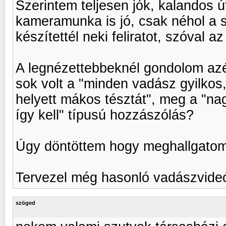
Szerintem teljesen jók, kalandos ú
kameramunka is jó, csak néhol a s
készítettél neki feliratot, szóval a
A legnézettebbeknél gondolom azér
sok volt a "minden vadász gyilkos, 
helyett mákos tésztát", meg a "nag
így kell" típusú hozzászólás?
Úgy döntöttem hogy meghallgatom
Tervezel még hasonló vadászvide
szöged