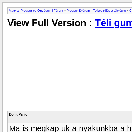
Magyar Prepper és Önvédelmi Fórum
>
Prepper főfórum - Felkészülés a túlélésre
>
C
View Full Version :
Téli gum
Don't Panic
Ma is megkaptuk a nyakunkba a ha