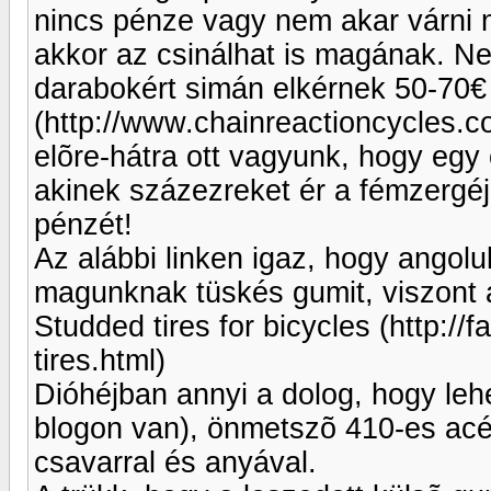
nincs pénze vagy nem akar várni n
akkor az csinálhat is magának. N
darabokért simán elkérnek 50-70€
(http://www.chainreactioncycles.
elõre-hátra ott vagyunk, hogy egy 
akinek százezreket ér a fémzergéj
pénzét!
Az alábbi linken igaz, hogy angolu
magunknak tüskés gumit, viszont 
Studded tires for bicycles (http://
tires.html)
Dióhéjban annyi a dolog, hogy leh
blogon van), önmetszõ 410-es ac
csavarral és anyával.