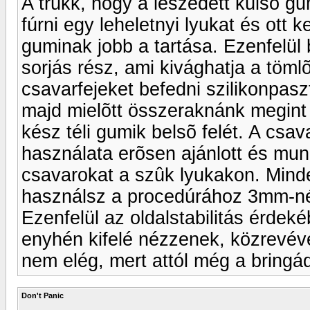
A trükk, hogy a leszedett külsõ g
fúrni egy leheletnyi lyukat és ott k
guminak jobb a tartása. Ezenfelül 
sorjás rész, ami kivághatja a töm
csavarfejeket befedni szilikonpas
majd mielõtt összeraknánk megint a
kész téli gumik belsõ felét. A csa
használata erõsen ajánlott és mun
csavarokat a szûk lyukakon. Mind
használsz a procedúrához 3mm-nél 
Ezenfelül az oldalstabilitás érdeké
enyhén kifelé nézzenek, közrevéve 
nem elég, mert attól még a bringád
Don't Panic