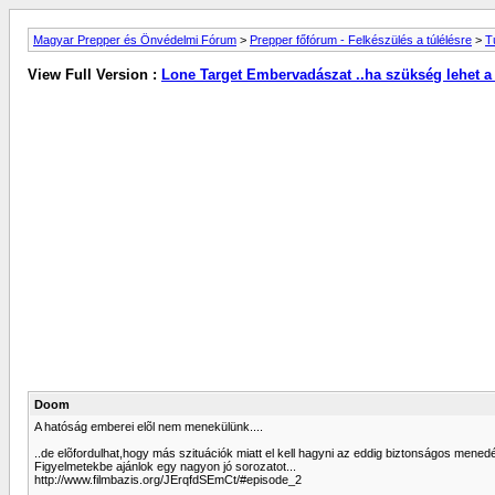
Magyar Prepper és Önvédelmi Fórum
>
Prepper főfórum - Felkészülés a túlélésre
>
T
View Full Version :
Lone Target Embervadászat ..ha szükség lehet a
Doom
A hatóság emberei elõl nem menekülünk....
..de elõfordulhat,hogy más szituációk miatt el kell hagyni az eddig biztonságos menedé
Figyelmetekbe ajánlok egy nagyon jó sorozatot...
http://www.filmbazis.org/JErqfdSEmCt/#episode_2