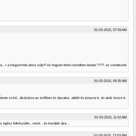
01-03-2015, 07:59 AM
a...+ a kisgyermek plusz súly!!! és hogyan lehet csendben tartani ????..ez vonatkozik
01-03-2015, 09:35 AM
..
ekete színû...álcázásra az erdõben és éjszaka...alátét és ponyva is..és akár össze is
01-03-2015, 11:42 AM
gész felkészülés...reset... és kezdjük újra....
01-03-2015, 12:03 PM