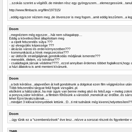
...szokás szerint a végétõl..de minden rész egy gyöngyszem....elemezgessünk...tanulj
http://www.filmbazis.org/film/197315/
..eddig egyszer néztem meg ,de ötvenszer is meg fogom...amit eddig leszûrtem...a l
Doom
..megnéztem még egyszer....hát nem sétagalopp....
Eddig a következõket állapítottam meg
- a cipelt felszerelés súlya ???
- az elvegyülés képessége ???
- álcázás városi és erdei környezetben???
- kommunikáció,a hírek megszerzése???
- az üldözõk stratégiájának,gondolkodás módjának ismerete???
- menedék, élelem, víz kérdése???
- családtagok,társak védelme????...ezzel annyiban érdemes többet foglalkozni,hogy ak
a házi állatokra is amit menteni kívánunk.
Doom
..a bob kérdése...alapvetõen át kell gondolnunk a dolgokat ezen film végignézése utá
Több felszerelési tárgyat felül fogok vizsgálni..pl.
elsõként a hálózsákot..ha már úgyis van benne meleg alsó és felsõ,egy + meleg zokni
a ponyva,sátor kérdése...a filmben fõhõsünk a városból ,menekült az erdõbe..és sárra
lehet fûzni bivakzsáknak.....
..mindjárt 3 kilóval könnyebbek lettünk..:D...ti mit tudnátok még kivenni,helyettesíteni?
Doom
...úgy tûnik ez a "szembenézések" éve lesz...nézve a sorozat részeit és figyelembe v
TMIB