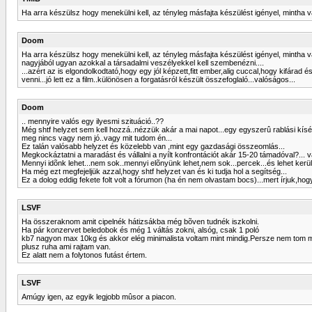
Ha arra készülsz hogy menekülni kell, az tényleg másfajta készülést igényel, mintha
Doom
Ha arra készülsz hogy menekülni kell, az tényleg másfajta készülést igényel, mintha 
nagyjából ugyan azokkal a társadalmi veszélyekkel kell szembenézni....
...azért az is elgondolkodtató,hogy egy jól képzett,fitt ember,alig cuccal,hogy kifárad
venni...jó lett ez a film..különösen a forgatásról készült összefoglaló...valóságos...
Doom
.. mennyire valós egy ilyesmi szituáció..??
Még shtf helyzet sem kell hozzá..nézzük akár a mai napot...egy egyszerû rablási kísér
meg nincs vagy nem jó..vagy mit tudom én...
Ez talán valósabb helyzet és közelebb van ,mint egy gazdasági összeomlás...
Megkockáztatni a maradást és vállalni a nyílt konfrontációt akár 15-20 támadóval?... va
Mennyi idõnk lehet...nem sok..mennyi elõnyünk lehet,nem sok...percek...és lehet kerüln
Ha még ezt megfejeljük azzal,hogy shtf helyzet van és ki tudja hol a segítség...
Ez a dolog eddig fekete folt volt a fórumon (ha én nem olvastam bocs)...mert írjuk,hogy
LSVF
Ha összeraknom amit cipelnék hátizsákba még bõven tudnék iszkolni.
Ha pár konzervet beledobok és még 1 váltás zokni, alsóg, csak 1 poló
kb7 nagyon max 10kg és akkor elég minimalista voltam mint mindig.Persze nem tom m
plusz ruha ami rajtam van.
Ez alatt nem a folytonos futást értem.
LSVF
Amúgy igen, az egyik legjobb mûsor a piacon.