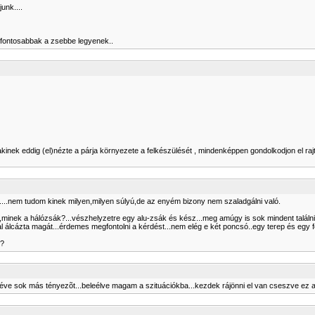
unk....
egfontosabbak a zsebbe legyenek..
inek eddig (el)nézte a párja környezete a felkészülését , mindenképpen gondolkodjon el rajt
n....nem tudom kinek milyen,milyen súlyú,de az enyém bizony nem szaladgálni való.
,minek a hálózsák?...vészhelyzetre egy alu-zsák és kész...meg amúgy is sok mindent találni
l álcázta magát...érdemes megfontolni a kérdést...nem elég e két poncsó..egy terep és egy f
??
éve sok más tényezõt...beleélve magam a szituációkba...kezdek rájönni el van cseszve ez az e