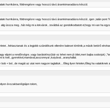
 valaki hurrikánra, földrengésre vagy hosszú távú áramkimaradásra készül.
valaki hurrikánra, földrengésre vagy hosszú távú áramkimaradásra készül...igen ,talán pont 
 és alig ússza meg...hát még mi a lekvárok...továbbá az gondolkodtatott el,hogy mi van ha egy
letet...felriasztanak és a legjobb szándékunk ellenére baleset történik,a másik betörõ elroha
gy eljutni a rendõrségre..vagy barátokhoz(bár ez lehet nem jó ötlet,mert bajba sodorjuk) ,"teh
i is kell...gyerekkel,mamával,asszonnyal ,kutyával...aranyhallal.
 bob + bol...de magát az utat nem nagyon taglaltuk....fõleg ilyen hirtelen,fõleg ha valakiknek 
ilyen évszakban/égtájon tolom,