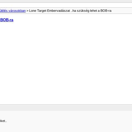
úlélés városokban
> Lone Target Embervadászat ..ha szükség lehet a BOB-ra
 BOB-ra
ket..