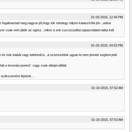
01-03-2015, 12:44 PM
Te fogalmaztad meg,nagyon jól,hogy tök mindegy milyen katasztrófa jön...utána
szer csak nem játék az egész...mikor a sok cuccot,tudást,tapasztalatot latba kell
01-03-2015, 04:53 PM
n és már kiabál vagy telefonál is...a szomszédok ugyan ki nem jönnek segíteni,teló
át a kivonási pontra"..vagy csak elbújni elõlük.
a tyúkszemére léptünk....
01-16-2015, 07:52 AM
01-16-2015, 07:53 AM