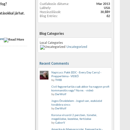
 fog?
Csatlakozás dátuma
Mar 2013
Lakhely
USA
Hozzászólások
30,889
atásokkal járhat.
Blog Entries
62
Blog Categories
ore
Local Categories
Uncategorized
Recent Comments
Napicucc Pakk (EDC - Every Day Carry) -
Preppertéma - VIDEÓ
by
TMIB
Civil fegyvertartás csak akkor ha nagyon profi
kommandós vagy? Na ne. - videó
by
DerWolf
Jogos Önvédelem - Jogod van, eszközöd
továbbra sincs
by
DerWolf
Korona vírusról 2 percben, tünetei,
megelőzése, kezelése, fertőzése
by
GaborV
Amerika és Magyarország, Fegyvertarás -