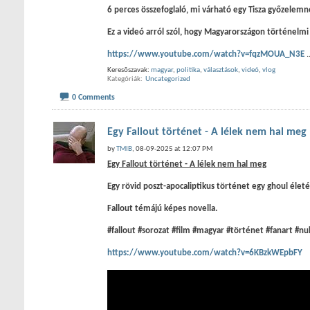
6 perces összefoglaló, mi várható egy Tisza győzelemnél
Ez a videó arról szól, hogy Magyarországon történelmi j
https://www.youtube.com/watch?v=fqzMOUA_N3E
.
Keresõszavak:
magyar
,
politika
,
választások
,
videó
,
vlog
Kategóriák
‎
Uncategorized
0 Comments
Egy Fallout történet - A lélek nem hal meg
by
TMIB
, 08-09-2025 at 12:07 PM
Egy Fallout történet - A lélek nem hal meg
Egy rövid poszt-apocaliptikus történet egy ghoul életé
Fallout témájú képes novella.
#fallout #sorozat #film #magyar #történet #fanart #nu
https://www.youtube.com/watch?v=6KBzkWEpbFY