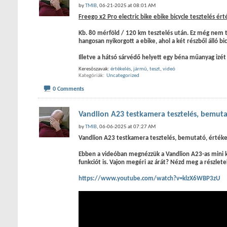
by
TMIB
, 06-21-2025 at 08:01 AM
Freego x2 Pro electric bike ebike bicycle tesztelés ért
Kb. 80 mérföld / 120 km tesztelés után. Ez még nem tú
hangosan nyikorgott a ebike, ahol a két részből álló bi
Illetve a hátsó sárvédő helyett egy béna műanyag izét
Keresõszavak:
értékelés
,
jármû
,
teszt
,
videó
Kategóriák
‎
Uncategorized
0 Comments
Vandlion A23 testkamera tesztelés, bemuta
by
TMIB
, 06-06-2025 at 07:27 AM
Vandlion A23 testkamera tesztelés, bemutató, értéke
Ebben a videóban megnézzük a Vandlion A23-as mini k
funkciót is. Vajon megéri az árát? Nézd meg a részle
https://www.youtube.com/watch?v=klzX6WBP3zU