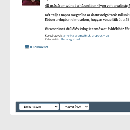
48 órás áramszünet a házunkban -Ilyen volt a valóság É
Két teljes napra megszűnt az áramszolgáltatás nálunk É
Ebben a vlogban elmesélem, hogyan vészeltük át a 48 
#áramszünet #túlélés #vlog #természet #vidékiház #á
Keresõszavak:
amerika
,
áramszünet
,
prepper
,
vlog
Kategóriák
‎
Uncategorized
0 Comments