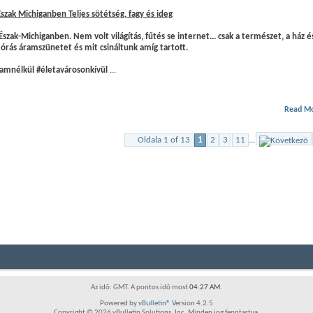
szak Michiganben Teljes sötétség, fagy és ideg
szak-Michiganben. Nem volt világítás, fűtés se internet... csak a természet, a ház 
órás áramszünetet és mit csináltunk amíg tartott.
ramnélkül #életavárosonkívül
...
Read M
Oldala 1 of 13
1
2
3
11
...
Az idõ: GMT. A pontos idõ most
04:27 AM
.
Powered by
vBulletin®
Version 4.2.5
Copyright © 2026 vBulletin Solutions, Inc. Minden jog fenntartva.