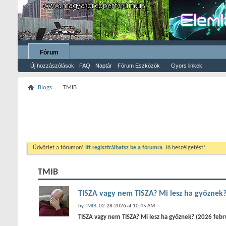
Fórum
Új hozzászólások
FAQ
Naptár
Fórum Eszközök
Gyors linkek
Blogs
TMIB
Üdvözlet a fórumon!
Itt regisztrálhatsz be a fórumra.
Jó beszélgetést!
TMIB
TISZA vagy nem TISZA? Mi lesz ha győznek?
by
TMIB
, 02-28-2026 at 10:45 AM
TISZA vagy nem TISZA? Mi lesz ha győznek? (2026 febru