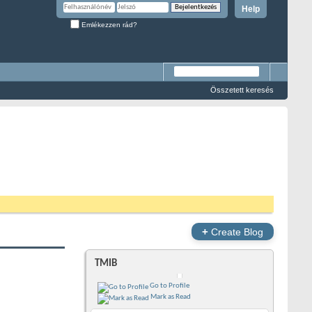
Help
Emlékezzen rád?
Összetett keresés
+
Create Blog
TMIB
Go to Profile
Mark as Read