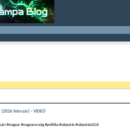
 (2026 február) - VIDEÓ
ár) #magyar #magyarország #politika #választás #választás2026