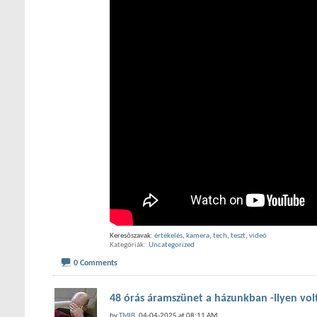
Keresõszavak:
értékelés
,
kamera
,
tech
,
teszt
,
videó
Kategóriák
‎
Uncategorized
0 Comments
48 órás áramszünet a házunkban -Ilyen volt
by
TMIB
, 04-04-2025 at 08:11 AM