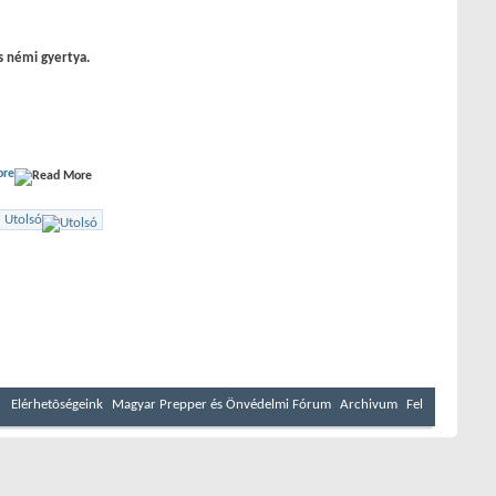
és némi gyertya.
ore
Utolsó
Elérhetõségeink
Magyar Prepper és Önvédelmi Fórum
Archivum
Fel