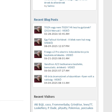
érvek és ellenérvek
by
Salmo
Recent Blog Posts
TISZA vagy nem TISZA? Mi lesz ha győznek?
(2026 február) - VIDEÓ
02-28-2026
10:45 AM
Egy Fallout történet - A lélek nem hal meg
(VIDEÓ)
08-09-2025
12:07 PM
Freego x2 Pro electric bike ebike bicycle
tesztelés értékelés - VIDEÓ
06-21-2025
08:01 AM
Vandlion A23 testkamera tesztelés,
bemutató, értékelő - VIDEÓ
06-06-2025
07:27 AM
48 órás áramszünet a házunkban -Ilyen volt a
valóság - VIDEÓ
04-04-2025
08:11 AM
Recent Visitors
Aki Bújt
,
coco
,
Frommerbaby
,
Grindrise
,
lewy77
,
Lookefiery
,
P. Dude
,
pityutty
,
Polemius
,
porzsakos