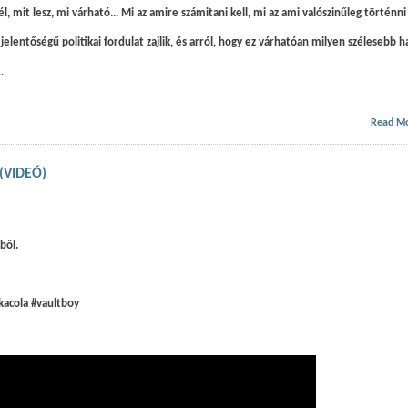
, mit lesz, mi várható... Mi az amire számitani kell, mi az ami valószinűleg történni
elentőségű politikai fordulat zajlik, és arról, hogy ez várhatóan milyen szélesebb h
..
Read M
 (VIDEÓ)
ből.
kacola #vaultboy