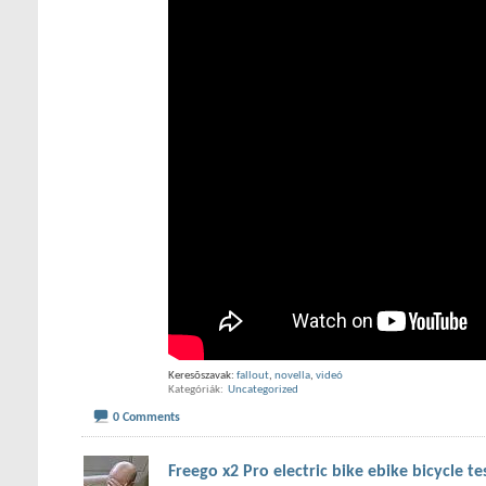
Keresõszavak:
fallout
,
novella
,
videó
Kategóriák
‎
Uncategorized
0 Comments
Freego x2 Pro electric bike ebike bicycle te