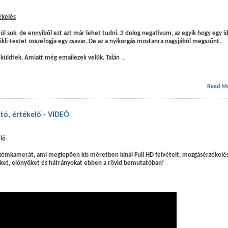
ékelés
l sok, de ennyiből ezt azt már lehet tudni. 2 dolog negatívum, az egyik hogy egy i
cikli-testet összefogja egy csavar. De az a nyikorgás mostanra nagyjából megszűnt.
 küldtek. Amiatt még emailezek velük. Talán
...
Read M
tó, értékelő - VIDEÓ
lő
émkamerát, ami meglepően kis méretben kínál Full HD felvételt, mozgásérzékelést
teket, előnyöket és hátrányokat ebben a rövid bemutatóban!