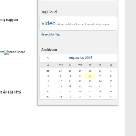
Tag Cloud
deig nagyon
videó
fallout
politika
választások
novella
vlog
magyar
Search by Tag
Archivum
ore
<
Augusztus 2026
Su
Mo
Tu
We
Th
Fr
Sa
26
27
28
29
30
31
1
2
3
4
5
6
7
8
9
10
11
12
13
14
15
16
17
18
19
20
21
22
23
24
25
26
27
28
29
 és éjjellátó
30
31
1
2
3
4
5