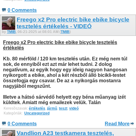
0 Comments
Freego x2 Pro electric bike ebike bicycle
tesztelés értékelés - VIDEÓ
by
TMIB
, 06-21-2025 at 08:01 AM (
TMIB
)
Freego x2 Pro electric bike ebike bicycle tesztelés
értékelés
Kb. 80 mérföld / 120 km tesztelés után. Ez még nem túl
sok, de ennyiből ezt azt már lehet tudni. 2 dolog
negatívum, az egyik hogy egy ideig nagyon hangosan
nyikorgott a ebike, ahol a két részből álló bicikli-testet
összefogja egy csavar. De az a nyikorgás mostanra
nagyjából megszűnt.
Illetve a hátsó sárvédő helyett egy béna műanyag izét
küldtek. Amiatt még emailezek velük. Talán
Keresõszavak:
értékelés
,
jármû
,
teszt
,
videó
Kategóriák: ‎
Uncategorized
0 Comments
Read More
Vandlion A23 testkamera tesztelés,