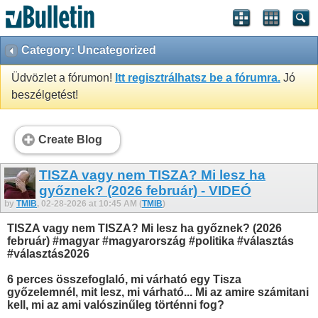
Category: Uncategorized
Üdvözlet a fórumon!
Itt regisztrálhatsz be a fórumra.
Jó
beszélgetést!
Create Blog
TISZA vagy nem TISZA? Mi lesz ha
győznek? (2026 február) - VIDEÓ
by
TMIB
, 02-28-2026 at 10:45 AM (
TMIB
)
TISZA vagy nem TISZA? Mi lesz ha győznek? (2026
február) #magyar #magyarország #politika #választás
#választás2026
6 perces összefoglaló, mi várható egy Tisza
győzelemnél, mit lesz, mi várható... Mi az amire számitani
kell, mi az ami valószinűleg történni fog?