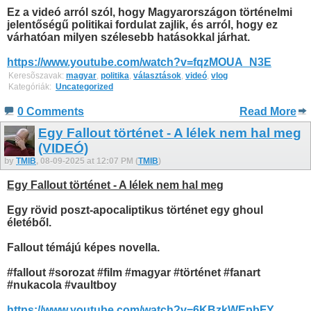
Ez a videó arról szól, hogy Magyarországon történelmi
jelentőségű politikai fordulat zajlik, és arról, hogy ez
várhatóan milyen szélesebb hatásokkal járhat.
https://www.youtube.com/watch?v=fqzMOUA_N3E
Keresõszavak:
magyar
,
politika
,
választások
,
videó
,
vlog
Kategóriák: ‎
Uncategorized
0 Comments
Read More
Egy Fallout történet - A lélek nem hal meg
(VIDEÓ)
by
TMIB
, 08-09-2025 at 12:07 PM (
TMIB
)
Egy Fallout történet - A lélek nem hal meg
Egy rövid poszt-apocaliptikus történet egy ghoul
életéből.
Fallout témájú képes novella.
#fallout #sorozat #film #magyar #történet #fanart
#nukacola #vaultboy
https://www.youtube.com/watch?v=6KBzkWEpbFY