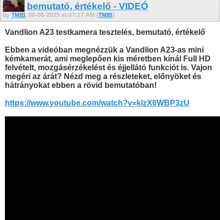
bemutató, értékelő - VIDEÓ
by
TMIB
, 06-06-2025 at 07:27 AM (
TMIB
)
Vandlion A23 testkamera tesztelés, bemutató, értékelő
Ebben a videóban megnézzük a Vandlion A23-as mini
kémkamerát, ami meglepően kis méretben kínál Full HD
felvételt, mozgásérzékelést és éjjellátó funkciót is. Vajon
megéri az árát? Nézd meg a részleteket, előnyöket és
hátrányokat ebben a rövid bemutatóban!
https://www.youtube.com/watch?v=klzX6WBP3zU