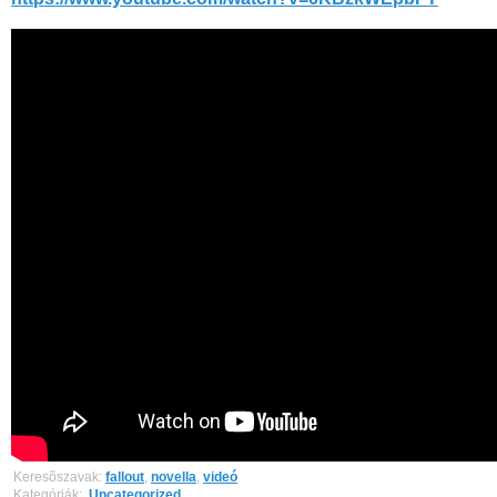
Keresõszavak:
fallout
,
novella
,
videó
Kategóriák: ‎
Uncategorized