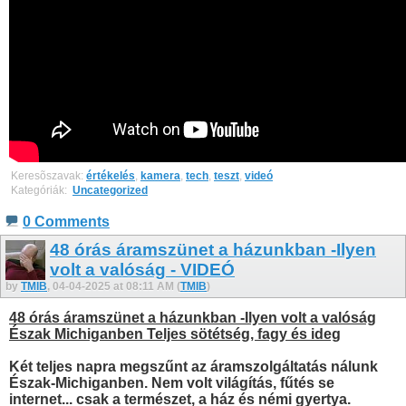
Keresõszavak:
értékelés
,
kamera
,
tech
,
teszt
,
videó
Kategóriák: ‎
Uncategorized
0 Comments
48 órás áramszünet a házunkban -Ilyen
volt a valóság - VIDEÓ
by
TMIB
, 04-04-2025 at 08:11 AM (
TMIB
)
48 órás áramszünet a házunkban -Ilyen volt a valóság
Észak Michiganben Teljes sötétség, fagy és ideg
Két teljes napra megszűnt az áramszolgáltatás nálunk
Észak-Michiganben. Nem volt világítás, fűtés se
internet... csak a természet, a ház és némi gyertya.