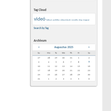
Tag Cloud
videó
fallout
politika
választások
novella
vlog
magyar
Search by Tag
Archivum
<
Augusztus 2025
>
Su
Mo
Tu
We
Th
Fr
Sa
27
28
29
30
31
1
2
3
4
5
6
7
8
9
10
11
12
13
14
15
16
17
18
19
20
21
22
23
24
25
26
27
28
29
30
31
1
2
3
4
5
6