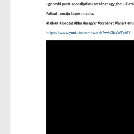
Egy rövid poszt-apocaliptikus történet egy ghoul életé
Fallout témájú képes novella.
#fallout #sorozat #film #magyar #történet #fanart #nu
https://www.youtube.com/watch?v=6KBzkWEpbFY