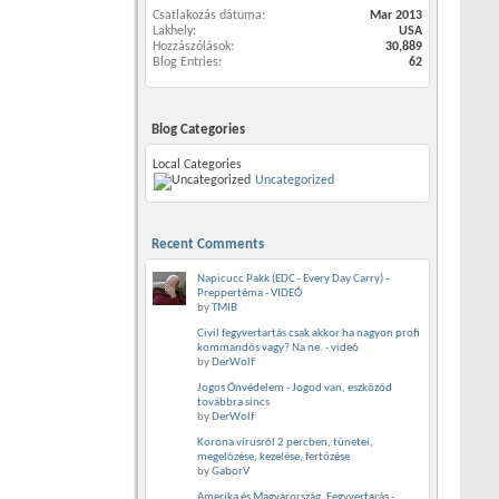
Csatlakozás dátuma
Mar 2013
Lakhely
USA
Hozzászólások
30,889
Blog Entries
62
Blog Categories
Local Categories
Uncategorized
Recent Comments
Napicucc Pakk (EDC - Every Day Carry) -
Preppertéma - VIDEÓ
by
TMIB
Civil fegyvertartás csak akkor ha nagyon profi
kommandós vagy? Na ne. - videó
by
DerWolf
Jogos Önvédelem - Jogod van, eszközöd
továbbra sincs
by
DerWolf
Korona vírusról 2 percben, tünetei,
megelőzése, kezelése, fertőzése
by
GaborV
Amerika és Magyarország, Fegyvertarás -