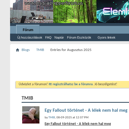
Fórum
Új hozzászólások
FAQ
Naptár
Fórum Eszközök
Gyors linkek
Blogs
TMIB
Entries for Augusztus 2025
Üdvözlet a fórumon!
Itt regisztrálhatsz be a fórumra.
Jó beszélgetést!
TMIB
Egy Fallout történet - A lélek nem hal meg
by
TMIB
, 08-09-2025 at 12:07 PM
Egy Fallout történet - A lélek nem hal meg