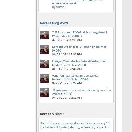
érvek és ellenérvek
by
Salmo
Recent Blog Posts
TISZA vagy nem TISZA? Mi lesz ha győznek?
(2026 február) - VIDEÓ
02-28-2026
10:45 AM
Egy Fallout történet - A lélek nem hal meg
(VIDEÓ)
08-09-2025
12:07 PM
Freego x2 Pro electric bike ebike bicycle
tesztelés értékelés - VIDEÓ
06-21-2025
08:01 AM
Vandlion A23 testkamera tesztelés,
bemutató, értékelő - VIDEÓ
06-06-2025
07:27 AM
48 órás áramszünet a házunkban -Ilyen volt a
valóság - VIDEÓ
04-04-2025
08:11 AM
Recent Visitors
Aki Bújt
,
coco
,
Frommerbaby
,
Grindrise
,
lewy77
,
Lookefiery
,
P. Dude
,
pityutty
,
Polemius
,
porzsakos