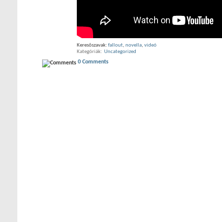
Keresõszavak:
fallout
,
novella
,
videó
Kategóriák
‎
Uncategorized
0 Comments