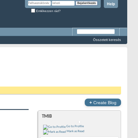
Help
Emlékezzen rád?
Összetett keresés
+
Create Blog
TMIB
Go to Profile
Mark as Read