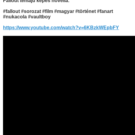
Fallout témájú képes novella.
#fallout #sorozat #film #magyar #történet #fanart
#nukacola #vaultboy
https://www.youtube.com/watch?v=6KBzkWEpbFY