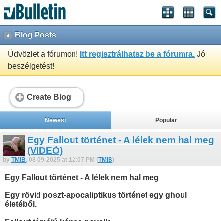
Blog Posts
Üdvözlet a fórumon!
Itt regisztrálhatsz be a fórumra.
Jó
beszélgetést!
Create Blog
Newest
Popular
Egy Fallout történet - A lélek nem hal meg
(VIDEÓ)
by
TMIB
, 08-09-2025 at 12:07 PM (
TMIB
)
Egy Fallout történet - A lélek nem hal meg
Egy rövid poszt-apocaliptikus történet egy ghoul
életéből.