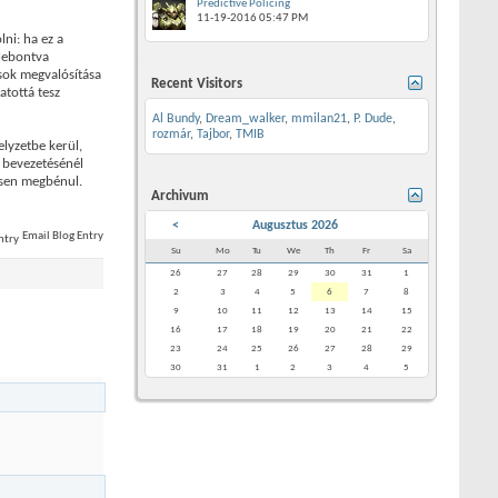
Predictive Policing
11-19-2016
05:47 PM
ni: ha ez a
 lebontva
ások megvalósítása
Recent Visitors
atottá tesz
Al Bundy
,
Dream_walker
,
mmilan21
,
P. Dude
,
rozmár
,
Tajbor
,
TMIB
lyzetbe kerül,
k bevezetésénél
jesen megbénul.
Archivum
<
Augusztus 2026
Email Blog Entry
Su
Mo
Tu
We
Th
Fr
Sa
26
27
28
29
30
31
1
2
3
4
5
6
7
8
9
10
11
12
13
14
15
16
17
18
19
20
21
22
23
24
25
26
27
28
29
30
31
1
2
3
4
5