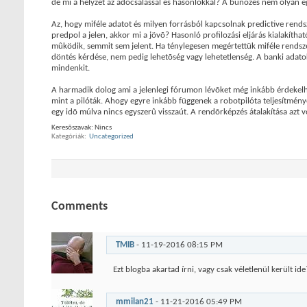
de mi a helyzet az adócsalással és hasonlókkal? A bûnözés nem olyan e
Az, hogy miféle adatot és milyen forrásból kapcsolnak predictive rend
predpol a jelen, akkor mi a jövõ? Hasonló profilozási eljárás kialakítha
mûködik, semmit sem jelent. Ha ténylegesen megértettük miféle rendsze
döntés kérdése, nem pedig lehetõség vagy lehetetlenség. A banki adatok
mindenkit.
A harmadik dolog ami a jelenlegi fórumon lévõket még inkább érdekelhet
mint a pilóták. Ahogy egyre inkább függenek a robotpilóta teljesítményé
egy idõ múlva nincs egyszerû visszaút. A rendõrképzés átalakítása azt 
Keresõszavak:
Nincs
Kategóriák
‎
Uncategorized
Comments
TMIB
-
11-19-2016
08:15 PM
Ezt blogba akartad írni, vagy csak véletlenül került id
mmilan21
-
11-21-2016
05:49 PM