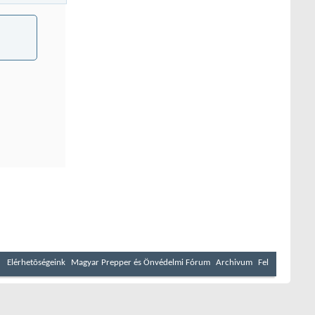
Elérhetõségeink
Magyar Prepper és Önvédelmi Fórum
Archivum
Fel