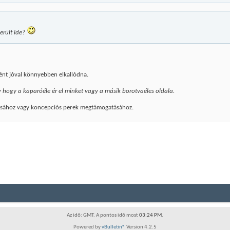
került ide?
ént jóval könnyebben elkallódna.
hogy a kaparóéle ér el minket vagy a másik borotvaéles oldala.
ogásához vagy koncepciós perek megtámogatásához.
Az idõ: GMT. A pontos idõ most
03:24 PM
.
Powered by
vBulletin®
Version 4.2.5