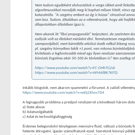
Nem tudom egyébként elolvastátok a verge cikket amit linkelt
algoritmusokkal mondják meg ki kaphat milyen hitelt, nincs eg
katasztrófa. "A szegény embert az ág is húzza" címszóval annak
sem lesz. Tudom, általában az a véleményünk, hogy aki hajlékt
állapotokban általában igaz is.
Nem akarok itt "libsi propagandát" terjeszteni, de szerintem 
esélyük volt az életüket másként élni. Természetesen megelõzé
szempontjából, mert bármiféle erkölcsi érzék nélkül bitang ro
pl. szegény környéken lakik +1 pont, van rokona büntetõeljár
kivitelezés a legfontosabb mivel egy ilyen rendszer ezerszere
bûnözés fogalma akár 50-100 év távlatában is? Van esetleg ol
https://www.youtube.com/watch?v=FC-OHhTG2sk
https://www.youtube.com/watch?v=WMAfBK7KITQ
Inkább blogolok, nem akarom spammelni a fórumot. A valódi vélemény
https://www.youtube.com/watch?v=wIQ2Xhov7D4
A legnagyobb probléma a predpol rendszerrel a következõ három dolo
a) State abuse
b) Adatszolgáltatók
c) Adat és technológiafüggõség
Érdemes belegondolni ténylegesen mennyire fluid, változó a bûnözés fog
hetente átirogatni, igazán számolhatunk ezzel. Szeretünk könnyû példák