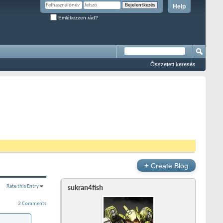
Help
Emlékezzen rád?
Összetett keresés
+
Create Blog
Rate this Entry
sukran4fish
2 Comments