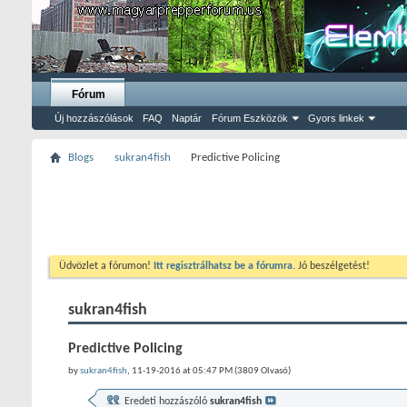
Fórum
Új hozzászólások
FAQ
Naptár
Fórum Eszközök
Gyors linkek
Blogs
sukran4fish
Predictive Policing
Üdvözlet a fórumon!
Itt regisztrálhatsz be a fórumra.
Jó beszélgetést!
sukran4fish
Predictive Policing
by
sukran4fish
, 11-19-2016 at 05:47 PM (3809 Olvasó)
Eredeti hozzászóló
sukran4fish