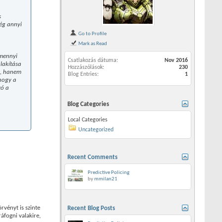
s
még annyi
Go to Profile
Mark as Read
 mennyi
Csatlakozás dátuma
Nov 2016
lakítása
Hozzászólások
230
k, hanem
Blog Entries
1
 hogy a
zó a
Blog Categories
Local Categories
Uncategorized
Recent Comments
Predictive Policing
by
mmilan21
rvényt is szinte
Recent Blog Posts
áfogni valakire,