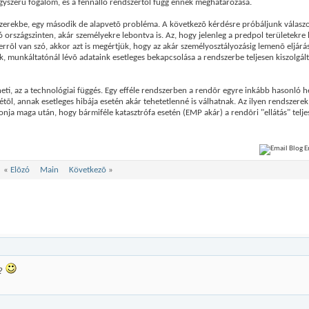
gyszerû fogalom, és a fennálló rendszertõl függ ennek meghatározása.
szerekbe, egy második de alapvetõ probléma. A következõ kérdésre próbáljunk válaszol
tó országszinten, akár személyekre lebontva is. Az, hogy jelenleg a predpol területekre
rrõl van szó, akkor azt is megértjük, hogy az akár személyosztályozásig lemenõ eljár
, munkáltatónál lévõ adataink esetleges bekapcsolása a rendszerbe teljesen kiszolgált
i, az a technológiai függés. Egy efféle rendszerben a rendõr egyre inkább hasonló he
tõl, annak esetleges hibája esetén akár tehetetlenné is válhatnak. Az ilyen rendszere
vonja maga után, hogy bármiféle katasztrófa esetén (EMP akár) a rendõri "ellátás" tel
«
Elõzó
Main
Következõ
»
e?