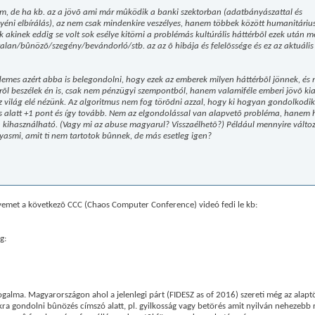
em, de ha kb. az a jövõ ami már mûködik a banki szektorban (adatbányászattal és
yéni elbírálás), az nem csak mindenkire veszélyes, hanem többek között humanitáriu
 akinek eddig se volt sok esélye kitörni a problémás kultúrális háttérbõl ezek után 
alan/bûnözõ/szegény/bevándorló/stb. az az õ hibája és felelõssége és ez az aktuális
érdemes azért abba is belegondolni, hogy ezek az emberek milyen háttérbõl jönnek, és
srõl beszélek én is, csak nem pénzügyi szempontból, hanem valamiféle emberi jövõ kia
ssz világ elé nézünk. Az algoritmus nem fog törõdni azzal, hogy ki hogyan gondolkodi
ás alatt +1 pont és így tovább. Nem az elgondolással van alapvetõ probléma, hanem
sen kihasználható. (Vagy mi az abuse magyarul? Visszaélhetõ?) Például mennyire válto
yasmi, amit ti nem tartotok bûnnek, de más esetleg igen?
emet a következõ CCC (Chaos Computer Conference) videó fedi le kb:
g:
alma. Magyarországon ahol a jelenlegi párt (FIDESZ as of 2016) szereti még az alaptö
ra gondolni bûnözés címszó alatt, pl. gyilkosság vagy betörés amit nyilván nehezebb r