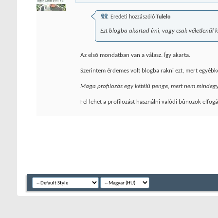
Eredeti hozzászóló
Tulelo
Ezt blogba akartad írni, vagy csak véletlenül 
Az elsõ mondatban van a válasz. Így akarta.
Szerintem érdemes volt blogba rakni ezt, mert egyébk
Maga profilozás egy kétélû penge, mert nem mindegy 
Fel lehet a profilozást használni valódi bûnözõk elf