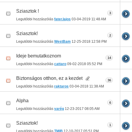
Sziasztok !
3
Legutóbbi hozzászólás
fater.lajos
03-04-2019
11:48 AM
Sziasztok!
2
Legutóbbi hozzászólás
WestBam
12-25-2018
12:58 PM
Ideje bemutatkoznom
14
Legutóbbi hozzászólás
cattaro
09-02-2018
05:52 PM
Biztonságos otthon, ez a kezdet
36
Legutóbbi hozzászólás
raktaros
03-04-2018
11:38 AM
Alpha
6
Legutóbbi hozzászólás
varég
12-23-2017
08:05 AM
Sziasztok!
1
Legutóbbi hozzászólás
TMIB
12-10-2017
05:51 PM