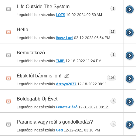
Life Outside The System
8
Legutóbbi hozzászólás
LOTS
10-02-2024
02:50 AM
Hello
17
Legutóbbi hozzászólás
Ihasz Laci
03-12-2023
06:54 PM
Bemutatkozó
1
Legutóbbi hozzászólás
TMIB
12-18-2022
11:24 PM
Éljük túl bármi is jön!
106
Legutóbbi hozzászólás
Arroyo2077
12-18-2022
08:11 PM
Boldogabb Új Évet!
5
Legutóbbi hozzászólás
Fekete-Báró
12-31-2021
08:12 PM
Paranoia vagy reális gondolkodás?
6
Legutóbbi hozzászólás
Ged
12-12-2021
03:10 PM