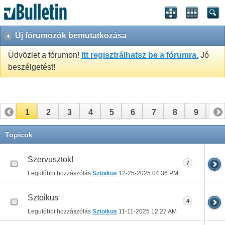
Új fórumozók bemutatkozása
Üdvözlet a fórumon!
Itt regisztrálhatsz be a fórumra.
Jó
beszélgetést!
1
2
3
4
5
6
7
8
9
10
11
12
Topicok
Szervusztok!
7
Legutóbbi hozzászólás
Sztoikus
12-25-2025
04:36 PM
Sztoikus
4
Legutóbbi hozzászólás
Sztoikus
11-11-2025
12:27 AM