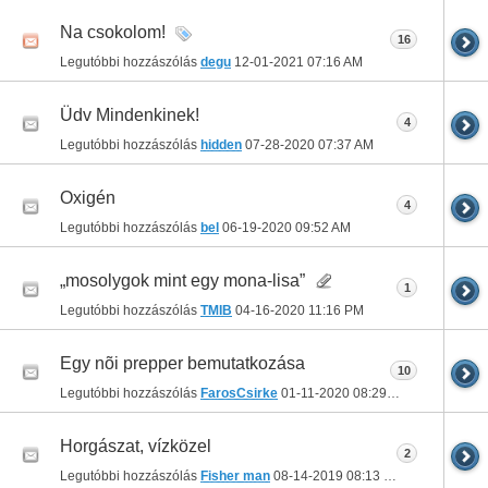
Na csokolom!
16
Legutóbbi hozzászólás
degu
12-01-2021
07:16 AM
Üdv Mindenkinek!
4
Legutóbbi hozzászólás
hidden
07-28-2020
07:37 AM
Oxigén
4
Legutóbbi hozzászólás
bel
06-19-2020
09:52 AM
„mosolygok mint egy mona-lisa”
1
Legutóbbi hozzászólás
TMIB
04-16-2020
11:16 PM
Egy nõi prepper bemutatkozása
10
Legutóbbi hozzászólás
FarosCsirke
01-11-2020
08:29 PM
Horgászat, vízközel
2
Legutóbbi hozzászólás
Fisher man
08-14-2019
08:13 PM