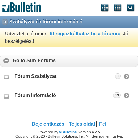
Szabályzat és fórum információ
Üdvözlet a fórumon!
Itt regisztrálhatsz be a fórumra.
Jó
beszélgetést!
Go to Sub-Forums
Fórum Szabályzat
1
Fórum Információ
19
Bejelentkezés
Teljes oldal
Fel
Powered by
vBulletin®
Version 4.2.5
Copyright © 2026 vBulletin Solutions, Inc. Minden jog fenntartva.