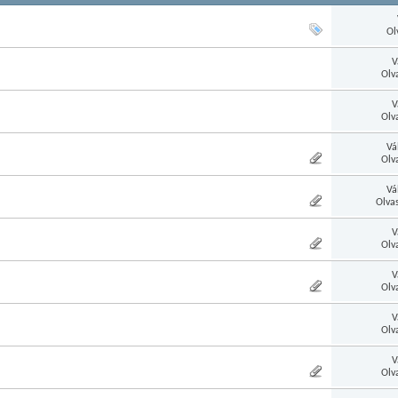
Ol
V
Olv
V
Olv
Vá
Olv
Vá
Olva
V
Olv
V
Olv
V
Olv
V
Olv