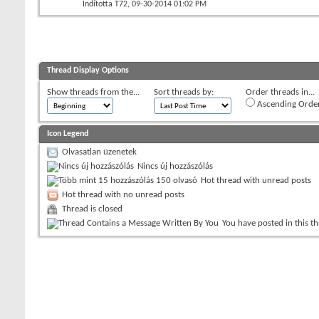
Indította
T72
‎, 09-30-2014 01:02 PM
Thread Display Options
Show threads from the...
Sort threads by:
Order threads in...
Ascending Orde
Icon Legend
Olvasatlan üzenetek
Nincs új hozzászólás
Hot thread with unread posts
Hot thread with no unread posts
Thread is closed
You have posted in this t