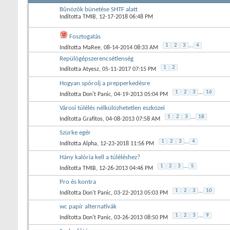
Bûnözõk bünetése SHTF alatt
Indította
TMIB
‎, 12-17-2018 06:48 PM
Fosztogatás
1
2
3
...
4
Indította
MaRee
‎, 08-14-2014 08:33 AM
Repülõgépszerencsétlenség
1
2
Indította
Atyesz
‎, 05-11-2017 07:15 PM
Hogyan spórolj a prepperkedésre
1
2
3
...
16
Indította
Don't Panic
‎, 04-19-2013 05:04 PM
Városi túlélés nélkülözhetetlen eszközei
1
2
3
...
18
Indította
Grafitos
‎, 04-08-2013 07:58 AM
Szürke egér
1
2
3
...
4
Indította
Alpha
‎, 12-23-2018 11:56 PM
Hány kalória kell a túléléshez?
1
2
3
...
5
Indította
TMIB
‎, 12-26-2013 04:46 PM
Pro és kontra
1
2
3
...
10
Indította
Don't Panic
‎, 03-22-2013 05:03 PM
wc papír alternatívák
1
2
3
...
9
Indította
Don't Panic
‎, 03-26-2013 08:50 PM