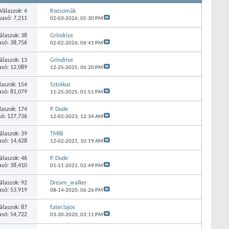
Válaszok: 4
Rozsomák
vasó: 7,211
02-03-2026,
05:30 PM
álaszok: 38
Grindrise
asó: 38,756
02-02-2026,
06:41 PM
álaszok: 13
Grindrise
asó: 12,089
12-25-2025,
06:20 PM
laszok: 154
Sztoikus
asó: 81,079
11-25-2025,
01:51 PM
laszok: 174
P. Dude
só: 127,736
12-02-2023,
12:34 AM
álaszok: 39
TMIB
asó: 14,428
12-02-2021,
10:19 AM
álaszok: 46
P. Dude
asó: 38,410
01-11-2021,
02:49 PM
álaszok: 92
Dream_walker
asó: 53,919
08-14-2020,
06:26 PM
álaszok: 87
fater.lajos
asó: 54,722
03-30-2020,
03:11 PM