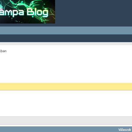
kban
Válaszok