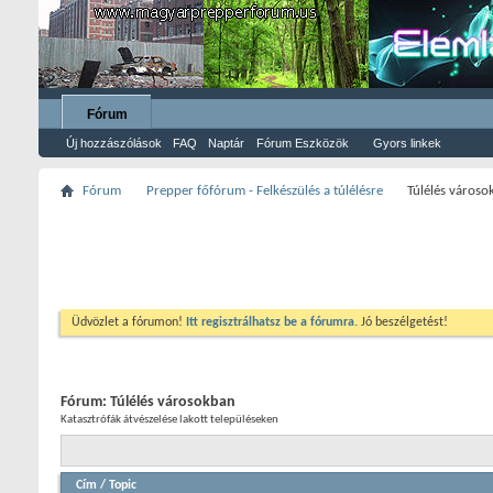
Fórum
Új hozzászólások
FAQ
Naptár
Fórum Eszközök
Gyors linkek
Fórum
Prepper főfórum - Felkészülés a túlélésre
Túlélés városo
Üdvözlet a fórumon!
Itt regisztrálhatsz be a fórumra.
Jó beszélgetést!
Fórum:
Túlélés városokban
Katasztrófák átvészelése lakott településeken
Cím
/
Topic