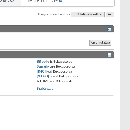
vasó: 9,595
09-30-2014,
01:02 PM
Navigálás kiválasztása
Túlélés városokban
Fel
BB code
is
Bekapcsolva
Szmájlik
are
Bekapcsolva
[IMG]
kód
Bekapcsolva
[VIDEO]
a kód
Bekapcsolva
A HTML kód
Kikapcsolva
Szabályzat