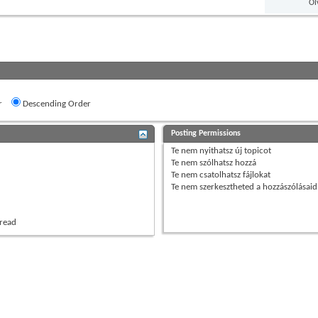
Ol
r
Descending Order
Posting Permissions
Te
nem nyithatsz
új topicot
Te
nem szólhatsz
hozzá
Te
nem csatolhatsz
fájlokat
Te
nem szerkesztheted
a hozzászólásaid
hread