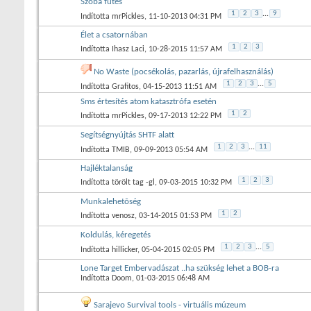
Szoba fûtés
1
2
3
...
9
Indította
mrPickles
‎, 11-10-2013 04:31 PM
Élet a csatornában
1
2
3
Indította
Ihasz Laci
‎, 10-28-2015 11:57 AM
No Waste (pocsékolás, pazarlás, újrafelhasználás)
1
2
3
...
5
Indította
Grafitos
‎, 04-15-2013 11:51 AM
Sms értesítés atom katasztrófa esetén
1
2
Indította
mrPickles
‎, 09-17-2013 12:22 PM
Segítségnyújtás SHTF alatt
1
2
3
...
11
Indította
TMIB
‎, 09-09-2013 05:54 AM
Hajléktalanság
1
2
3
Indította
törölt tag -gl
‎, 09-03-2015 10:32 PM
Munkalehetõség
1
2
Indította
venosz
‎, 03-14-2015 01:53 PM
Koldulás, kéregetés
1
2
3
...
5
Indította
hillicker
‎, 05-04-2015 02:05 PM
Lone Target Embervadászat ..ha szükség lehet a BOB-ra
Indította
Doom
‎, 01-03-2015 06:48 AM
Sarajevo Survival tools - virtuális múzeum