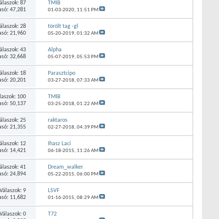
álaszok: 87
TMIB
asó: 47,281
01-03-2020,
11:51 PM
álaszok: 28
törölt tag -gl
asó: 21,960
05-20-2019,
01:32 AM
álaszok: 43
Alpha
asó: 32,668
05-07-2019,
05:53 PM
álaszok: 18
Parasztcipo
asó: 20,201
03-27-2018,
07:33 AM
laszok: 100
TMIB
asó: 50,137
03-25-2018,
01:22 AM
álaszok: 25
raktaros
asó: 21,355
02-27-2018,
04:39 PM
álaszok: 12
Ihasz Laci
asó: 14,421
06-18-2015,
11:26 AM
álaszok: 41
Dream_walker
asó: 24,894
05-22-2015,
06:00 PM
Válaszok: 9
LSVF
asó: 11,682
01-16-2015,
08:29 AM
Válaszok: 0
T72