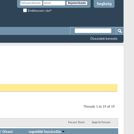
Segítség
Emlékezzen rád?
Összetett keresés
Threads 1 to 19 of 19
Forum Tools
Search Forum
/
Olvasó
Legutóbbi hozzászólás