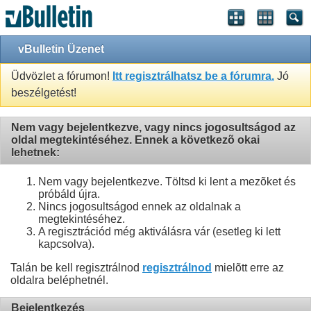
vBulletin Üzenet
Üdvözlet a fórumon!
Itt regisztrálhatsz be a fórumra.
Jó
beszélgetést!
Nem vagy bejelentkezve, vagy nincs jogosultságod az
oldal megtekintéséhez. Ennek a következõ okai
lehetnek:
Nem vagy bejelentkezve. Töltsd ki lent a mezõket és
próbáld újra.
Nincs jogosultságod ennek az oldalnak a
megtekintéséhez.
A regisztrációd még aktiválásra vár (esetleg ki lett
kapcsolva).
Talán be kell regisztrálnod
regisztrálnod
mielõtt erre az
oldalra beléphetnél.
Bejelentkezés