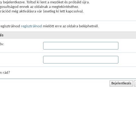
 bejelentkezve. Töltsd ki lent a mezõket és próbáld újra.
gosultságod ennek az oldalnak a megtekintéséhez.
trációd még aktiválásra vár (esetleg ki lett kapcsolva).
 regisztrálnod
regisztrálnod
mielõtt erre az oldalra beléphetnél.
és
év:
n rád?