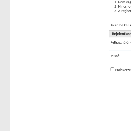
Nem vagy
Nincs jo
A regisz
Talán be kell
Bejelentkez
Felhasználón
Jelszó:
Emlékezze