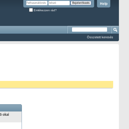
Help
Emlékezzen rád?
Összetett keresés
õ okai