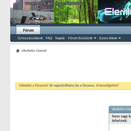
Fórum
Új hozzászólások
FAQ
Naptár
Fórum Eszközök
Gyors linkek
vBulletin Üzenet
Üdvözlet a fórumon!
Itt regisztrálhatsz be a fórumra.
Jó beszélgetést!
vBulletin Üz
Nem vagy be
lehetnek: