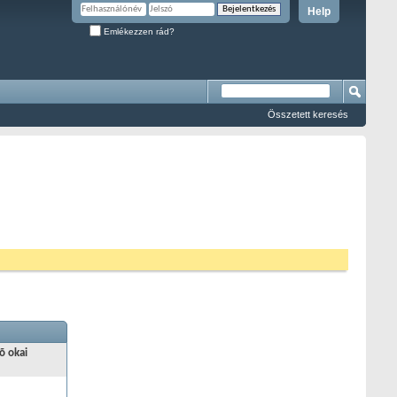
Help
Emlékezzen rád?
Összetett keresés
õ okai