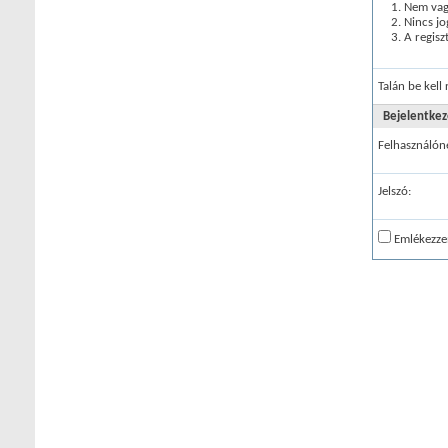
Nem vagy
Nincs jo
A regisz
Talán be kell
Bejelentkez
Felhasználón
Jelszó:
Emlékezze