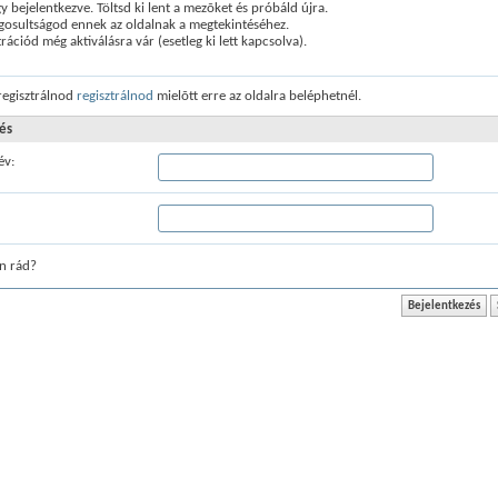
 bejelentkezve. Töltsd ki lent a mezõket és próbáld újra.
gosultságod ennek az oldalnak a megtekintéséhez.
trációd még aktiválásra vár (esetleg ki lett kapcsolva).
 regisztrálnod
regisztrálnod
mielõtt erre az oldalra beléphetnél.
és
év:
n rád?