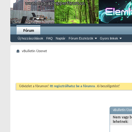
Fórum
Új hozzászólások
FAQ
Naptár
Fórum Eszközök
Gyors linkek
vBulletin Üzenet
Üdvözlet a fórumon!
Itt regisztrálhatsz be a fórumra.
Jó beszélgetést!
vBulletin Üz
Nem vagy be
lehetnek: