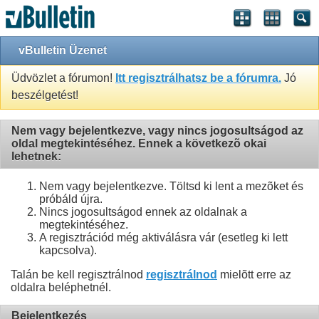
vBulletin Üzenet
Üdvözlet a fórumon!
Itt regisztrálhatsz be a fórumra.
Jó
beszélgetést!
Nem vagy bejelentkezve, vagy nincs jogosultságod az
oldal megtekintéséhez. Ennek a következõ okai
lehetnek:
Nem vagy bejelentkezve. Töltsd ki lent a mezõket és
próbáld újra.
Nincs jogosultságod ennek az oldalnak a
megtekintéséhez.
A regisztrációd még aktiválásra vár (esetleg ki lett
kapcsolva).
Talán be kell regisztrálnod
regisztrálnod
mielõtt erre az
oldalra beléphetnél.
Bejelentkezés