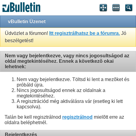
vBulletin Üzenet
Üdvözlet a fórumon!
Itt regisztrálhatsz be a fórumra.
Jó
beszélgetést!
Nem vagy bejelentkezve, vagy nincs jogosultságod az
oldal megtekintéséhez. Ennek a következõ okai
lehetnek:
Nem vagy bejelentkezve. Töltsd ki lent a mezõket és
próbáld újra.
Nincs jogosultságod ennek az oldalnak a
megtekintéséhez.
A regisztrációd még aktiválásra vár (esetleg ki lett
kapcsolva).
Talán be kell regisztrálnod
regisztrálnod
mielõtt erre az
oldalra beléphetnél.
Bejelentkezés