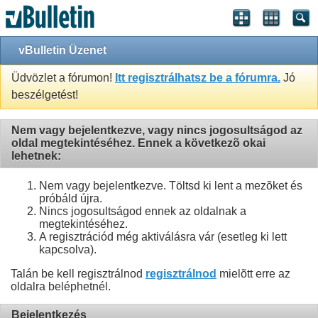
vBulletin Üzenet
Üdvözlet a fórumon!
Itt regisztrálhatsz be a fórumra.
Jó
beszélgetést!
Nem vagy bejelentkezve, vagy nincs jogosultságod az
oldal megtekintéséhez. Ennek a következõ okai
lehetnek:
Nem vagy bejelentkezve. Töltsd ki lent a mezõket és
próbáld újra.
Nincs jogosultságod ennek az oldalnak a
megtekintéséhez.
A regisztrációd még aktiválásra vár (esetleg ki lett
kapcsolva).
Talán be kell regisztrálnod
regisztrálnod
mielõtt erre az
oldalra beléphetnél.
Bejelentkezés