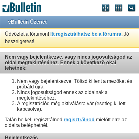
vBulletin Üzenet
Üdvözlet a fórumon!
Itt regisztrálhatsz be a fórumra.
Jó
beszélgetést!
Nem vagy bejelentkezve, vagy nincs jogosultságod az
oldal megtekintéséhez. Ennek a következõ okai
lehetnek:
Nem vagy bejelentkezve. Töltsd ki lent a mezõket és
próbáld újra.
Nincs jogosultságod ennek az oldalnak a
megtekintéséhez.
A regisztrációd még aktiválásra vár (esetleg ki lett
kapcsolva).
Talán be kell regisztrálnod
regisztrálnod
mielõtt erre az
oldalra beléphetnél.
Bejelentkezés