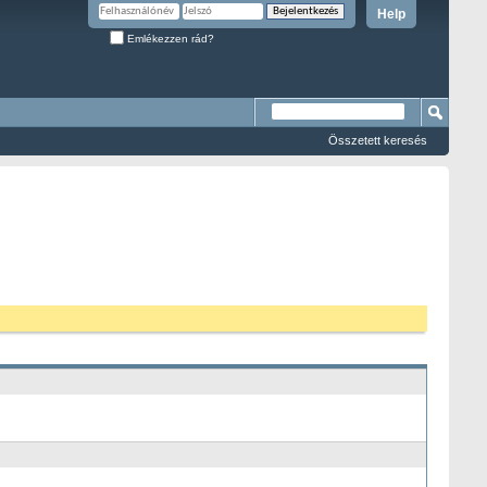
Help
Emlékezzen rád?
Összetett keresés