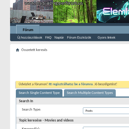
Fórum
Új hozzászólások
FAQ
Naptár
Fórum Eszközök
Gyors linkek
Összetett keresés
Üdvözlet a fórumon!
Itt regisztrálhatsz be a fórumra.
Jó beszélgetést!
Search Single Content Type
Search Multiple Content Types
Search In
Search Type:
Topic keresése - Movies and videos
Keyword(s):