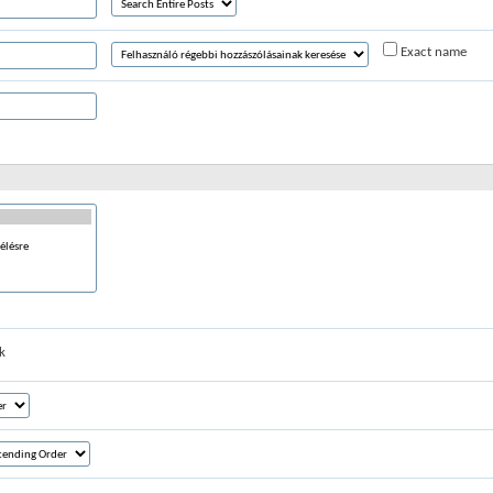
Exact name
k