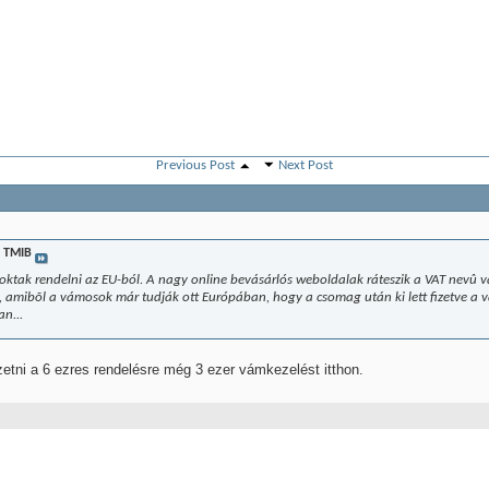
Previous Post
Next Post
ó
TMIB
szoktak rendelni az EU-ból. A nagy online bevásárlós weboldalak ráteszik a VAT nevû
ba, amibõl a vámosok már tudják ott Európában, hogy a csomag után ki lett fizetve a
n...
fizetni a 6 ezres rendelésre még 3 ezer vámkezelést itthon.