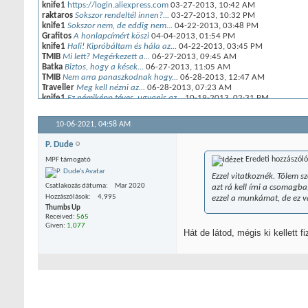
knife1
https://login.aliexpress.com
03-27-2013,
10:42 AM
raktaros
Sokszor rendeltél innen?...
03-27-2013,
10:32 PM
knife1
Sokszor nem, de eddig nem...
04-22-2013,
03:48 PM
Grafitos
A honlapcímért köszi
04-04-2013,
01:54 PM
knife1
Hali! Kipróbáltam és hála az...
04-22-2013,
03:45 PM
TMIB
Mi lett? Megérkezett a...
06-27-2013,
09:45 AM
Batka
Biztos, hogy a kések...
06-27-2013,
11:05 AM
TMIB
Nem arra panaszkodnak hogy...
06-28-2013,
12:47 AM
Traveller
Meg kell nézni az...
06-28-2013,
07:23 AM
knife1
Ez némiképp téves, ugyanis az...
10-19-2013,
02:31 PM
knife1
Most már mögöttem van vagy 20...
10-19-2013,
02:27 PM
TMIB
Én is észrevettem néhány...
10-19-2013,
03:55 PM
10-06-2021,
04:58 AM
Enemy
Elkelt!:thumbup:confused:...
05-08-2014,
11:46 AM
Mizu
Nagyon egyszerü es...
05-08-2014,
12:28 PM
P. Dude
Enemy
Köszönöm szépen a részletes...
05-08-2014,
12:49 PM
Éli
azt szeretném kérdezni hogy...
05-21-2014,
02:42 PM
Eredeti hozzászól
MPF támogató
Mizu
Attól függ mennyit rendeltél....
05-21-2014,
05:34 PM
Ezzel vitatkoznék. Tõlem 
Éli
értem rendben ok..csak arra...
05-21-2014,
06:17 PM
Csatlakozás dátuma
Mar 2020
azt rá kell írni a csomag
Enemy
Mizu, ha valami nem stimmel a...
05-21-2014,
06:17 PM
Hozzászólások
4,995
ezzel a munkámat, de ez va
Éli
a bõség zavara látom Enemy...
05-21-2014,
06:24 PM
Thumbs Up
Mizu
Adnak egy csomagszamot, ami...
05-22-2014,
08:04 AM
Received:
565
Grafitos
Azért az érem másik oldalát...
05-22-2014,
08:35 AM
Given:
1,077
Éli
azt szeretném még meg...
05-22-2014,
Hát de látod, mégis ki kellett 
08:35 AM
Grafitos
Nekem pl a potátbáti hozza
05-22-2014,
08:46 AM
Mizu
Hogy ki hozza ki az valtozo....
05-22-2014,
10:13 AM
Mizu
Brutális leértékelési akció a...
06-02-2014,
12:51 PM
Mizu
Pár új dolog: Napelemes...
06-02-2014,
07:03 PM
Vendég
Vásároltam aliexpressrõl...
05-29-2015,
03:03 PM
Vendég
A helyzet a következõ! Piros...
05-29-2015,
04:40 PM