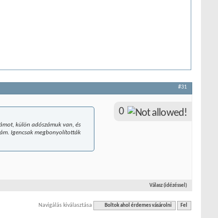
#31
0
 vámot, külön adószámuk van, és
 vám. Igencsak megbonyolították
Válasz (idézéssel)
Navigálás kiválasztása
Boltok ahol érdemes vásárolni
Fel