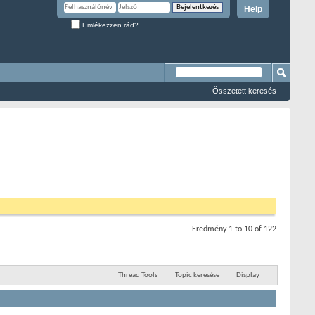
Help
Emlékezzen rád?
Összetett keresés
Eredmény 1 to 10 of 122
Thread Tools
Topic keresése
Display