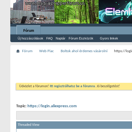
Fórum
Új hozzászólások
FAQ
Naptár
Fórum Eszközök
Gyors linkek
Fórum
Web Piac
Boltok ahol érdemes vásárolni
https://log
Üdvözlet a fórumon!
Itt regisztrálhatsz be a fórumra.
Jó beszélgetést!
Topic:
https://login.aliexpress.com
Threaded View