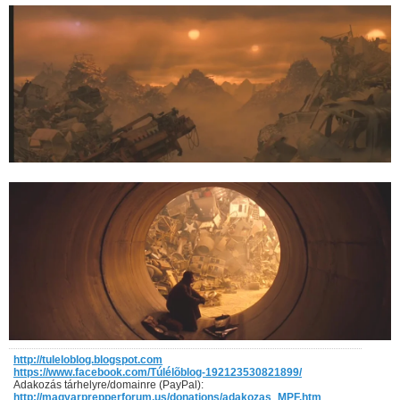
http://tuleloblog.blogspot.com
https://www.facebook.com/Túlélõblog-192123530821899/
Adakozás tárhelyre/domainre (PayPal):
http://magyarprepperforum.us/donations/adakozas_MPF.htm