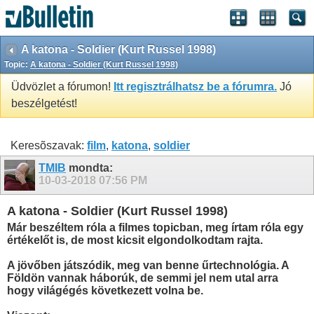
A katona - Soldier (Kurt Russel 1998)
Topic:
A katona - Soldier (Kurt Russel 1998)
Üdvözlet a fórumon!
Itt regisztrálhatsz be a fórumra.
Jó
beszélgetést!
Keresõszavak:
film
,
katona
,
soldier
TMIB
mondta:
10-03-2018
07:56 PM
A katona - Soldier (Kurt Russel 1998)
Már beszéltem róla a filmes topicban, meg írtam róla egy
értékelőt is, de most kicsit elgondolkodtam rajta.
A jövőben játszódik, meg van benne űrtechnológia. A
Földön vannak háborúk, de semmi jel nem utal arra
hogy világégés következett volna be.