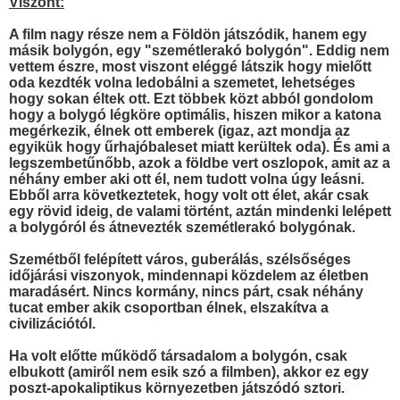
Viszont:
A film nagy része nem a Földön játszódik, hanem egy
másik bolygón, egy "szemétlerakó bolygón". Eddig nem
vettem észre, most viszont eléggé látszik hogy mielőtt
oda kezdték volna ledobálni a szemetet, lehetséges
hogy sokan éltek ott. Ezt többek közt abból gondolom
hogy a bolygó légköre optimális, hiszen mikor a katona
megérkezik, élnek ott emberek (igaz, azt mondja az
egyikük hogy űrhajóbaleset miatt kerültek oda). És ami a
legszembetűnőbb, azok a földbe vert oszlopok, amit az a
néhány ember aki ott él, nem tudott volna úgy leásni.
Ebből arra következtetek, hogy volt ott élet, akár csak
egy rövid ideig, de valami történt, aztán mindenki lelépett
a bolygóról és átnevezték szemétlerakó bolygónak.
Szemétből felépített város, guberálás, szélsőséges
időjárási viszonyok, mindennapi közdelem az életben
maradásért. Nincs kormány, nincs párt, csak néhány
tucat ember akik csoportban élnek, elszakítva a
civilizációtól.
Ha volt előtte működő társadalom a bolygón, csak
elbukott (amiről nem esik szó a filmben), akkor ez egy
poszt-apokaliptikus környezetben játszódó sztori.