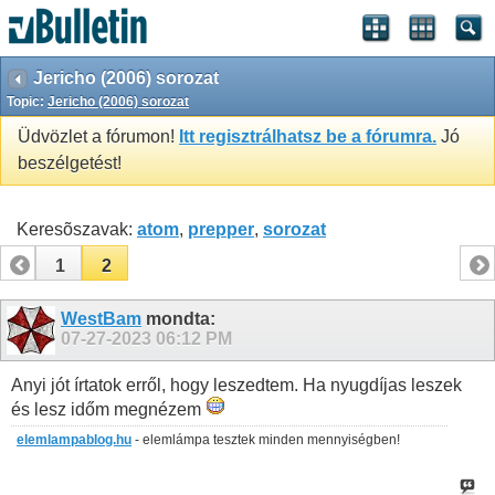
Jericho (2006) sorozat
Topic:
Jericho (2006) sorozat
Üdvözlet a fórumon!
Itt regisztrálhatsz be a fórumra.
Jó
beszélgetést!
Keresõszavak:
atom
,
prepper
,
sorozat
1
2
WestBam
mondta:
07-27-2023
06:12 PM
Anyi jót írtatok erről, hogy leszedtem. Ha nyugdíjas leszek
és lesz időm megnézem
elemlampablog.hu
- elemlámpa tesztek minden mennyiségben!