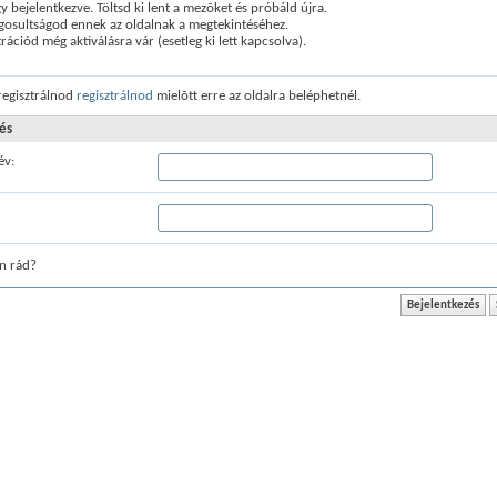
 bejelentkezve. Töltsd ki lent a mezõket és próbáld újra.
gosultságod ennek az oldalnak a megtekintéséhez.
trációd még aktiválásra vár (esetleg ki lett kapcsolva).
 regisztrálnod
regisztrálnod
mielõtt erre az oldalra beléphetnél.
és
év:
n rád?