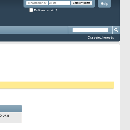
Help
Emlékezzen rád?
Összetett keresés
õ okai