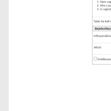
Nem vagy
Nincs jo
A regisz
Talán be kell
Bejelentkez
Felhasználón
Jelszó:
Emlékezze