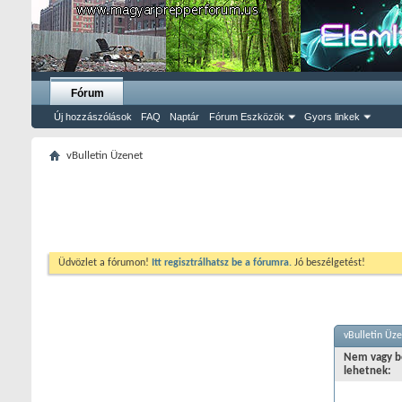
Fórum
Új hozzászólások
FAQ
Naptár
Fórum Eszközök
Gyors linkek
vBulletin Üzenet
Üdvözlet a fórumon!
Itt regisztrálhatsz be a fórumra.
Jó beszélgetést!
vBulletin Üz
Nem vagy be
lehetnek: