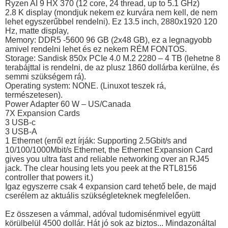
Ryzen AI 9 HX 370 (12 core, 24 thread, up to 5.1 GHz)
2.8 K display (mondjuk nekem ez kurvára nem kell, de nem
lehet egyszerűbbel rendelni). Ez 13.5 inch, 2880x1920 120
Hz, matte display,
Memory: DDR5 -5600 96 GB (2x48 GB), ez a legnagyobb
amivel rendelni lehet és ez nekem RÉM FONTOS.
Storage: Sandisk 850x PCIe 4.0 M.2 2280 – 4 TB (lehetne 8
terabájttal is rendelni, de az plusz 1860 dollárba kerülne, és
semmi szükségem rá).
Operating system: NONE. (Linuxot teszek rá,
természetesen).
Power Adapter 60 W – US/Canada
7X Expansion Cards
3 USB-c
3 USB-A
1 Ethernet (erről ezt írják: Supporting 2.5Gbit/s and
10/100/1000Mbit/s Ethernet, the Ethernet Expansion Card
gives you ultra fast and reliable networking over an RJ45
jack. The clear housing lets you peek at the RTL8156
controller that powers it.)
Igaz egyszerre csak 4 expansion card tehető bele, de majd
cserélem az aktuális szükségleteknek megfelelően.
Ez összesen a vámmal, adóval tudomisénmivel együtt
körülbelül 4500 dollár. Hát jó sok az biztos... Mindazonáltal