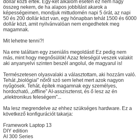
dollár közti érték. Egy-két alkalom esetén ez nem nagy
összeg nekem, de ha alapos jobbítást akarok a
képességeimen, mondjuk mittudomén napi 5 órát, az napi
50 és 200 dollár közt van, egy hónapban tehát 1500 és 6000
dollár közt, amit nyilvánvalóan nem engedhetek meg
magamnak.
Mit lehetne tenni?!
Na erre találtam egy zseniális megoldást! Ez pedig nem
más, mint hogy megnősülök! Azaz feleségül veszek valakit
aki anyanyelvi szinten beszél angolul, de magyarul is!
Természetesen olyasvalaki a választottam, aki hozzám való.
Tehát „biológiai” nőről szó sem lehet mert azok nagyon
nyűgösek. Tehát, építek magamnak egy személyes,
hordozható, „offline” AI-asszisztenst, és ő lesz az én
„elektronikus feleségem”...
Ma lesz megrendelve az ehhez szükséges hardware. Ez a
következő konfigurációt takarja:
Framework Laptop 13
DIY edition
AI 300 Series