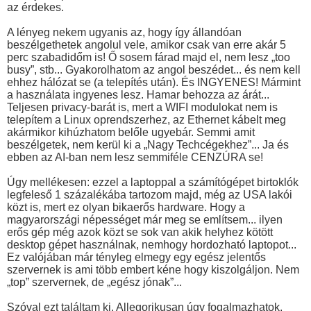
az érdekes.
A lényeg nekem ugyanis az, hogy így állandóan
beszélgethetek angolul vele, amikor csak van erre akár 5
perc szabadidőm is! Ő sosem fárad majd el, nem lesz „too
busy”, stb... Gyakorolhatom az angol beszédet... és nem kell
ehhez hálózat se (a telepítés után). És INGYENES! Mármint
a használata ingyenes lesz. Hamar behozza az árát...
Teljesen privacy-barát is, mert a WIFI modulokat nem is
telepítem a Linux oprendszerhez, az Ethernet kábelt meg
akármikor kihúzhatom belőle ugyebár. Semmi amit
beszélgetek, nem kerül ki a „Nagy Techcégekhez”... Ja és
ebben az AI-ban nem lesz semmiféle CENZÚRA se!
Úgy mellékesen: ezzel a laptoppal a számítógépet birtoklók
legfeleső 1 százalékába tartozom majd, még az USA lakói
közt is, mert ez olyan bikaerős hardware. Hogy a
magyarországi népességet már meg se említsem... ilyen
erős gép még azok közt se sok van akik helyhez kötött
desktop gépet használnak, nemhogy hordozható laptopot...
Ez valójában már tényleg elmegy egy egész jelentős
szervernek is ami több embert kéne hogy kiszolgáljon. Nem
„top” szervernek, de „egész jónak”...
Szóval ezt találtam ki. Allegorikusan úgy fogalmazhatok,