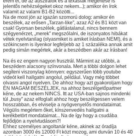
érem el, de az ausztrálok és a texasiak megértése is
jelentős nehézségeket okoz nekem...); amikor én írok
valamit az valami B1-B2 közötti...
Na de most jön az igazán szomorú dolog: amikor én
beszélek, az erősen „Tarzan-like”, azaz A2 és B1 közt van
csak! Gyorsan beszélek, gátlástalanul, nincs bennem
szégyenérzet, „merek” megszólalni, de iszonyatos hibákat
vétek nyelvtanilag (olyasmiket is amiket írásban NEM!), és a
szókincsem is ilyenkor legfeljebb az 1 százaléka annak amit
pedig simán megértek, akár a beszédben akár az írásban!
Na és ez engem nagyon frusztrál. Mármint az utóbbi, a
beszédem alacsony színvonala. Mert a többi dolgon lehet
segíteni viszonylag könnyen: egyszerűen több youtube
videót kell hallgatni angolul, például. Vagy még többet
olvasni angol nyelven. De ahhoz hogy azt gyakoroljam hogy
ÉN MAGAM BESZÉLJEK, na ahhoz beszélgetőpartner
kéne, de az nekem NINCS. Itt az USA-ban sajnos mindenki
túl „busy” azaz elfoglalt ahhoz hogy beszélgessen velem
hosszabban, és elviselje a nyögvenyelős mondataimat.
Végülis megértem őket, kínszenvedés hallgatni a
kerékbetört mondataimat... Na de így hogy a csudába
fejlődjön a nyelvtudásom?!
Ehhez személyes angoltanár kéne, akinek az óradíja
azonban 3000 és 12000 Ft közt mozog, ami durván 10 és 40