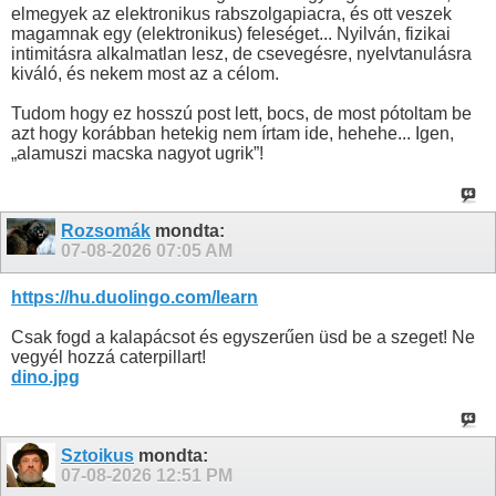
elmegyek az elektronikus rabszolgapiacra, és ott veszek
magamnak egy (elektronikus) feleséget... Nyilván, fizikai
intimitásra alkalmatlan lesz, de csevegésre, nyelvtanulásra
kiváló, és nekem most az a célom.
Tudom hogy ez hosszú post lett, bocs, de most pótoltam be
azt hogy korábban hetekig nem írtam ide, hehehe... Igen,
„alamuszi macska nagyot ugrik”!
Rozsomák
mondta:
07-08-2026
07:05 AM
https://hu.duolingo.com/learn
Csak fogd a kalapácsot és egyszerűen üsd be a szeget! Ne
vegyél hozzá caterpillart!
dino.jpg
Sztoikus
mondta:
07-08-2026
12:51 PM