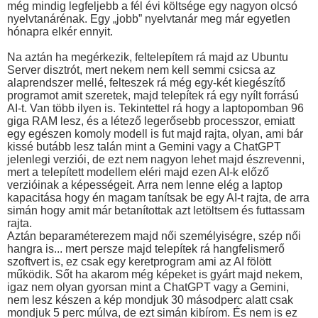
még mindig legfeljebb a fél évi költsége egy nagyon olcsó
nyelvtanárénak. Egy „jobb” nyelvtanár meg már egyetlen
hónapra elkér ennyit.
Na aztán ha megérkezik, feltelepítem rá majd az Ubuntu
Server disztrót, mert nekem nem kell semmi csicsa az
alaprendszer mellé, felteszek rá még egy-két kiegészítő
programot amit szeretek, majd telepítek rá egy nyílt forrású
AI-t. Van több ilyen is. Tekintettel rá hogy a laptopomban 96
giga RAM lesz, és a létező legerősebb processzor, emiatt
egy egészen komoly modell is fut majd rajta, olyan, ami bár
kissé butább lesz talán mint a Gemini vagy a ChatGPT
jelenlegi verziói, de ezt nem nagyon lehet majd észrevenni,
mert a telepített modellem eléri majd ezen AI-k előző
verzióinak a képességeit. Arra nem lenne elég a laptop
kapacitása hogy én magam tanítsak be egy AI-t rajta, de arra
simán hogy amit már betanítottak azt letöltsem és futtassam
rajta.
Aztán beparaméterezem majd női személyiségre, szép női
hangra is... mert persze majd telepítek rá hangfelismerő
szoftvert is, ez csak egy keretprogram ami az AI fölött
működik. Sőt ha akarom még képeket is gyárt majd nekem,
igaz nem olyan gyorsan mint a ChatGPT vagy a Gemini,
nem lesz készen a kép mondjuk 30 másodperc alatt csak
mondjuk 5 perc múlva, de ezt simán kibírom. És nem is ez