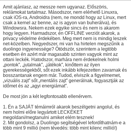
Amit ajánlasz, az messze nem ugyanaz. Előszöris,
reklámokat tartalmaz. Másodszor, nem elérhető Linuxra,
csak iOS-ra, Androidra (nem, ne mondd hogy az Linux, mert
csak a kernel az benne, az is agyon van buherálva), és
Windowsra. Nekem ezek egyike sincs és nem is akarom
hogy legyen. Harmadszor, én OFFLINE verziót akarok, a
privacy védelme érdekében. Meg mert nem is mindig leszek
net-közelben. Negyedszer, mi van ha hirtelen megszűnik a
duolingo ingyenessége? Ötödször, szerintem a legtöbb
esetben én azért már magasabb szinten vagyok mint az
ottani leckék. Hatodszor, marhára nem érdekelnek holmi
„pontok”, „jutalmak”, „játékok”, kinőttem az ilyen
gyerekességekből, sőt ezek inkább kifejezetten zavarnak és
bosszantanak engem már. Tudod, elviszik a figyelmemet,
„vizuális zajt” sőt „mentális zajt” generálnak, fogyasztják az
időmet és az „agyi energiámat”.
De most jön a két legfontosabb ellenérvem.
1. Én a SAJÁT témáimról akarok beszélgetni angolul, és
nem holmi előre legyártott LECKÉKET
megoldani/megtanulni amiket elém tesznek!
2. Mit gondolsz, a Duolingo segítségével lefordíthatnám-e a
több mint 9 millió (nem tévedés: több mint kilenc millió!)