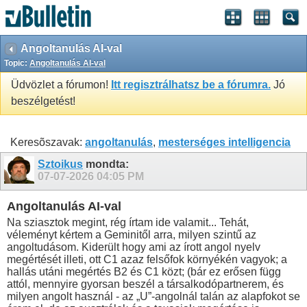
Angoltanulás AI-val
Topic:
Angoltanulás AI-val
Üdvözlet a fórumon!
Itt regisztrálhatsz be a fórumra.
Jó
beszélgetést!
Keresõszavak:
angoltanulás
,
mesterséges intelligencia
Sztoikus
mondta:
07-07-2026
04:05 PM
Angoltanulás AI-val
Na sziasztok megint, rég írtam ide valamit... Tehát,
véleményt kértem a Geminitől arra, milyen szintű az
angoltudásom. Kiderült hogy ami az írott angol nyelv
megértését illeti, ott C1 azaz felsőfok környékén vagyok; a
hallás utáni megértés B2 és C1 közt; (bár ez erősen függ
attól, mennyire gyorsan beszél a társalkodópartnerem, és
milyen angolt használ - az „U”-angolnál talán az alapfokot se