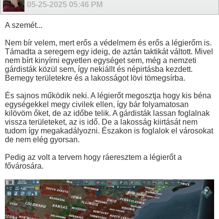
05-25-2025
05:46 PM
A szemét...
Nem bír velem, mert erős a védelmem és erős a légierőm is.
Támadta a seregem egy ideig, de aztán taktikát váltott. Mivel
nem bírt kinyírni egyetlen egységet sem, még a nemzeti
gárdisták közül sem, így nekiállt és népirtásba kezdett.
Bemegy területekre és a lakosságot lövi tömegsírba.
És sajnos működik neki. A légierőt megosztja hogy kis béna
egységekkel megy civilek ellen, így bár folyamatosan
kilövöm őket, de az időbe telik. A gárdisták lassan foglalnak
vissza területeket, az is idő. De a lakosság kiirtását nem
tudom így megakadályozni. Északon is foglalok el városokat
de nem elég gyorsan.
Pedig az volt a tervem hogy ráeresztem a légierőt a
fővárosára.