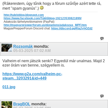
(Rákerestem, úgy tűnik hogy a fórum szűrője azért tette rá,
mert "spam gyanús".)
http://tuleloblog.blogspot.com
https://www.facebook.com/Túlélõblog-192123530821899/
Adakozás tárhelyre/domainre (PayPal):
http://magyarprepperforum.us/donations/adakozas_MPF.htm
MagyarPrepperForum Discord chat:
https://discord.gg/Rja2yhQZd2
Rozsomák
mondta:
05-03-2025
07:02 AM
Valheim el nem játszik senki? Egyedül már unalmas. Majd 2
ezer órám van benne, szégyellem is.
https://www.g2a.com/valheim-pc-
steam...3203291&id=449
011.jpg
BragBOL
mondta: