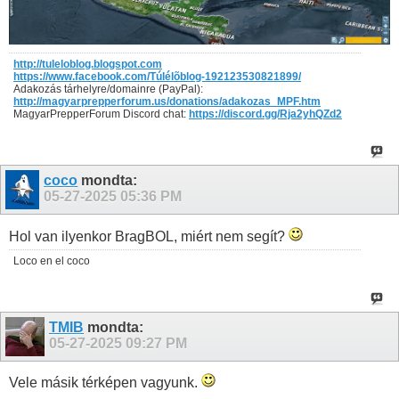
http://tuleloblog.blogspot.com
https://www.facebook.com/Túlélõblog-192123530821899/
Adakozás tárhelyre/domainre (PayPal):
http://magyarprepperforum.us/donations/adakozas_MPF.htm
MagyarPrepperForum Discord chat:
https://discord.gg/Rja2yhQZd2
coco
mondta:
05-27-2025
05:36 PM
Hol van ilyenkor BragBOL, miért nem segít?
Loco en el coco
TMIB
mondta:
05-27-2025
09:27 PM
Vele másik térképen vagyunk.