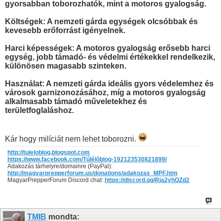
gyorsabban toborozhatók, mint a motoros gyalogság.
Költségek: A nemzeti gárda egységek olcsóbbak és
kevesebb erőforrást igényelnek.
Harci képességek: A motoros gyalogság erősebb harci
egység, jobb támadó- és védelmi értékekkel rendelkezik,
különösen magasabb szinteken.
Használat: A nemzeti gárda ideális gyors védelemhez és
városok garnizonozásához, míg a motoros gyalogság
alkalmasabb támadó műveletekhez és
területfoglaláshoz.
Kár hogy milíciát nem lehet toborozni.
http://tuleloblog.blogspot.com
https://www.facebook.com/Túlélõblog-192123530821899/
Adakozás tárhelyre/domainre (PayPal):
http://magyarprepperforum.us/donations/adakozas_MPF.htm
MagyarPrepperForum Discord chat:
https://discord.gg/Rja2yhQZd2
TMIB
mondta: