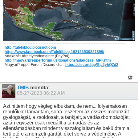
http://tuleloblog.blogspot.com
https://www.facebook.com/Túlélõblog-192123530821899/
Adakozás tárhelyre/domainre (PayPal):
http://magyarprepperforum.us/donations/adakozas_MPF.htm
MagyarPrepperForum Discord chat:
https://discord.gg/Rja2yhQZd2
TMIB
mondta:
05-27-2025
06:22 AM
Azt hittem hogy végleg elbuktam, de nem... folyamatosan
repülőkkel támadtam, sorra leszetem az összes motorizált
gyalogságát, a zsoldosait, a tankjait, a vádászbombázóját,
aztán egyszer csak megállt a támadás és az
ellentámadásban mindent visszafoglaltam és beküldtem a
területére a nemzeti gárdát, éket verve a védelmébe. A