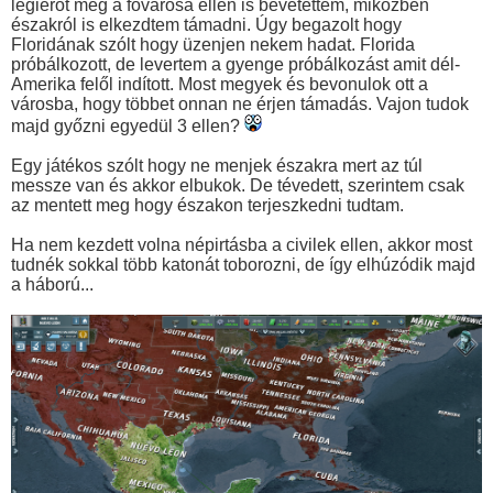
légierőt még a fővárosa ellen is bevetettem, miközben
északról is elkezdtem támadni. Úgy begazolt hogy
Floridának szólt hogy üzenjen nekem hadat. Florida
próbálkozott, de levertem a gyenge próbálkozást amit dél-
Amerika felől indított. Most megyek és bevonulok ott a
városba, hogy többet onnan ne érjen támadás. Vajon tudok
majd győzni egyedül 3 ellen?
Egy játékos szólt hogy ne menjek északra mert az túl
messze van és akkor elbukok. De tévedett, szerintem csak
az mentett meg hogy északon terjeszkedni tudtam.
Ha nem kezdett volna népirtásba a civilek ellen, akkor most
tudnék sokkal több katonát toborozni, de így elhúzódik majd
a háború...