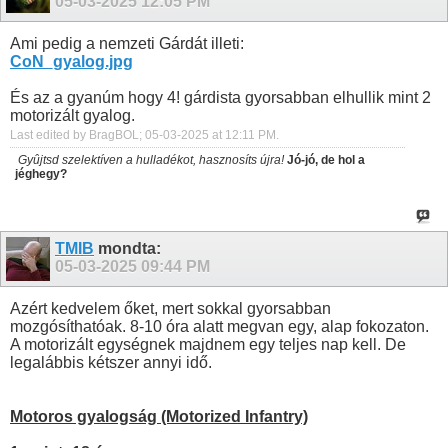
05-03-2025
12:05 PM
Ami pedig a nemzeti Gárdát illeti:
CoN_gyalog.jpg
És az a gyanúm hogy 4! gárdista gyorsabban elhullik mint 2
motorizált gyalog.
Last edited by BragBOL; 05-03-2025 at
12:11 PM
.
Gyûjtsd szelektíven a hulladékot, hasznosíts újra!
Jó-jó, de hol a
jéghegy?
TMIB
mondta:
05-03-2025
09:44 PM
Azért kedvelem őket, mert sokkal gyorsabban
mozgósíthatóak. 8-10 óra alatt megvan egy, alap fokozaton.
A motorizált egységnek majdnem egy teljes nap kell. De
legalábbis kétszer annyi idő.
Motoros gyalogság (Motorized Infantry)