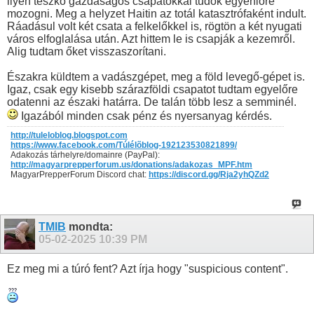
ilyen teszkó gazdaságos csapatokkal tudok egyenlőre
mozogni. Meg a helyzet Haitin az totál katasztrófaként indult.
Ráadásul volt két csata a felkelőkkel is, rögtön a két nyugati
város elfoglalása után. Azt hittem le is csapják a kezemről.
Alig tudtam őket visszaszorítani.
Északra küldtem a vadászgépet, meg a föld levegő-gépet is.
Igaz, csak egy kisebb szárazföldi csapatot tudtam egyelőre
odatenni az északi határra. De talán több lesz a semminél.
Igazából minden csak pénz és nyersanyag kérdés.
http://tuleloblog.blogspot.com
https://www.facebook.com/Túlélõblog-192123530821899/
Adakozás tárhelyre/domainre (PayPal):
http://magyarprepperforum.us/donations/adakozas_MPF.htm
MagyarPrepperForum Discord chat:
https://discord.gg/Rja2yhQZd2
TMIB
mondta:
05-02-2025
10:39 PM
Ez meg mi a túró fent? Azt írja hogy "suspicious content".