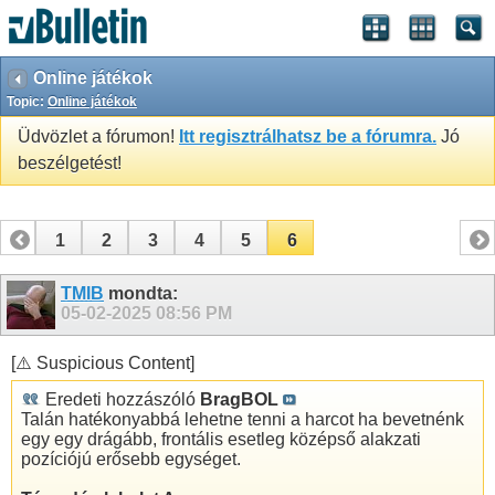
Online játékok
Topic:
Online játékok
Üdvözlet a fórumon!
Itt regisztrálhatsz be a fórumra.
Jó
beszélgetést!
1
2
3
4
5
6
TMIB
mondta:
05-02-2025
08:56 PM
[⚠️ Suspicious Content]
Eredeti hozzászóló
BragBOL
Talán hatékonyabbá lehetne tenni a harcot ha bevetnénk
egy egy drágább, frontális esetleg középső alakzati
pozíciójú erősebb egységet.