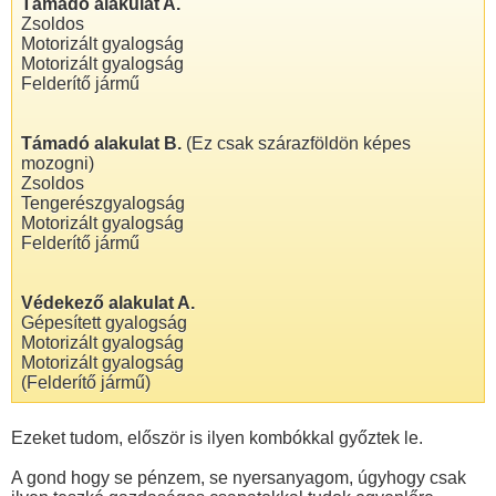
Támadó alakulat A.
Zsoldos
Motorizált gyalogság
Motorizált gyalogság
Felderítő jármű
Támadó alakulat B.
(Ez csak szárazföldön képes
mozogni)
Zsoldos
Tengerészgyalogság
Motorizált gyalogság
Felderítő jármű
Védekező alakulat A.
Gépesített gyalogság
Motorizált gyalogság
Motorizált gyalogság
(Felderítő jármű)
Ezeket tudom, először is ilyen kombókkal győztek le.
A gond hogy se pénzem, se nyersanyagom, úgyhogy csak