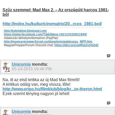
Szûz szemmel: Mad Max 2. – Az országúti harcos 1981-
bõl
http://index.hu/kultur/cinematrix/20...rcos_1981-bol/
http://tuleloblog.blogspot.com
https://www.facebook.com/Túlélõblog-192123530821899/
Adakozás tárhelyre/domainre (PayPal):
http://magyarprepperforum.us/donations/adakozas_MPF.htm
MagyarPrepperForum Discord chat:
https://discord.gg/Rja2yhQZd2
Unicornis
mondta:
05-14-2015
10:46 PM
Na, itt az elsõ kritika az új Mad Max filmrõl!
A kritikus odáig van, meg vissza, tõle!
http://www.origo.hu/filmklub/blog/kr...ze-theron.html
Ezek szerint tényleg nagyon jó lehet!
Unicornis
mondta: