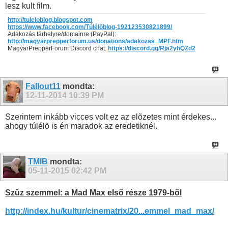
lesz kult film.
http://tuleloblog.blogspot.com
https://www.facebook.com/Túlélõblog-192123530821899/
Adakozás tárhelyre/domainre (PayPal):
http://magyarprepperforum.us/donations/adakozas_MPF.htm
MagyarPrepperForum Discord chat:
https://discord.gg/Rja2yhQZd2
Fallout11
mondta:
12-11-2014
10:39 PM
Szerintem inkább vicces volt ez az elõzetes mint érdekes...
ahogy túlélõ is én maradok az eredetiknél.
TMIB
mondta:
05-11-2015
02:42 PM
Szûz szemmel: a Mad Max elsõ része 1979-bõl
http://index.hu/kultur/cinematrix/20...emmel_mad_max/