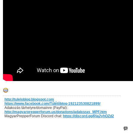
http://tuleloblog.blogspot.com
https://www.facebook.com/Túlélõblog-192123530821899/
Adakozás tárhelyre/domainre (PayPal):
http://magyarprepperforum.us/donations/adakozas_MPF.htm
MagyarPrepperForum Discord chat:
https://discord.gg/Rja2yhQZd2