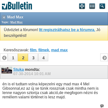
Mad Max
Topic:
Mad Max
Üdvözlet a fórumon!
Itt regisztrálhatsz be a fórumra.
Jó
beszélgetést!
Keresõszavak:
film
,
filmek
,
mad max
1
2
3
4
Stuka
mondta:
07-30-2014
10:01 AM
én is el tudtam volna képezelni egy mad max 4 Mel
Gibsonnal,ez az új se tünik rossznak csak mintha nem is
lenne nagyon sztorija csak akció,de megfogom nézni és
remélem valami történet is lesz majd.