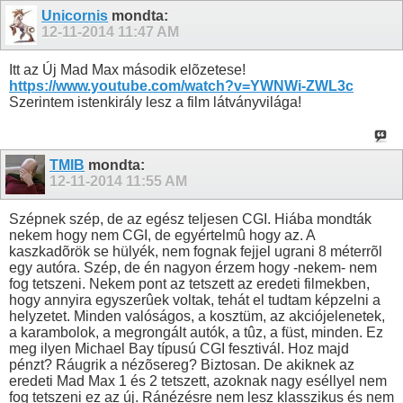
Unicornis
mondta:
12-11-2014
11:47 AM
Itt az Új Mad Max második elõzetese!
https://www.youtube.com/watch?v=YWNWi-ZWL3c
Szerintem istenkirály lesz a film látványvilága!
TMIB
mondta:
12-11-2014
11:55 AM
Szépnek szép, de az egész teljesen CGI. Hiába mondták
nekem hogy nem CGI, de egyértelmû hogy az. A
kaszkadõrök se hülyék, nem fognak fejjel ugrani 8 méterrõl
egy autóra. Szép, de én nagyon érzem hogy -nekem- nem
fog tetszeni. Nekem pont az tetszett az eredeti filmekben,
hogy annyira egyszerûek voltak, tehát el tudtam képzelni a
helyzetet. Minden valóságos, a kosztüm, az akciójelenetek,
a karambolok, a megrongált autók, a tûz, a füst, minden. Ez
meg ilyen Michael Bay típusú CGI fesztivál. Hoz majd
pénzt? Ráugrik a nézõsereg? Biztosan. De akiknek az
eredeti Mad Max 1 és 2 tetszett, azoknak nagy eséllyel nem
fog tetszeni ez az új. Ránézésre nem lesz klasszikus és nem