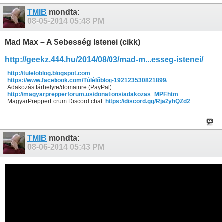
TMIB
mondta:
08-05-2014
05:48 PM
Mad Max – A Sebesség Istenei (cikk)
http://geekz.444.hu/2014/08/03/mad-m...esseg-istenei/
http://tuleloblog.blogspot.com
https://www.facebook.com/Túlélõblog-192123530821899/
Adakozás tárhelyre/domainre (PayPal):
http://magyarprepperforum.us/donations/adakozas_MPF.htm
MagyarPrepperForum Discord chat:
https://discord.gg/Rja2yhQZd2
TMIB
mondta:
08-06-2014
05:43 PM