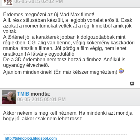
06-05-2015
02:02 PM
Érdemes megnézni az új Mad Max filmet!
A II. rész stílusában készült, a legjobb vonalat erõsíti. Csak
azokat a momentumokat vették át a régi filmekbõl amik jók
voltak.
A történet jó, a karakterek jobban kidolgozottabbak mint
régiekben. CGI alig van benne, végig kõkemény kaszkadõri
munka látszik a filmen. Jól pörög a film végig, nem lehet
unatkozni! A látvány egyedülálló!
De a 3D érdemben nem tesz hozzá a fimhez. Anélkül is
ugyanúgy élvezhetõ.
Ajánlom mindenkinek! (Én már kétszer megnéztem)
TMIB
mondta:
06-05-2015
05:01 PM
Akkor nekem is meg kell néznem. Ha mindenki azt mondja
hogy jó, akkor csak nem lehet rossz.
http://tuleloblog.blogspot.com