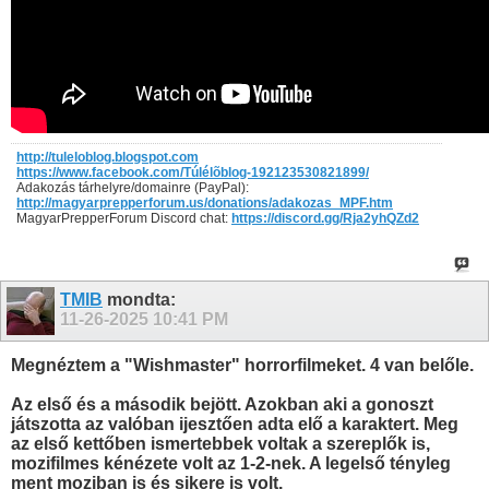
http://tuleloblog.blogspot.com
https://www.facebook.com/Túlélõblog-192123530821899/
Adakozás tárhelyre/domainre (PayPal):
http://magyarprepperforum.us/donations/adakozas_MPF.htm
MagyarPrepperForum Discord chat:
https://discord.gg/Rja2yhQZd2
TMIB
mondta:
11-26-2025
10:41 PM
Megnéztem a "Wishmaster" horrorfilmeket. 4 van belőle.
Az első és a második bejött. Azokban aki a gonoszt
játszotta az valóban ijesztően adta elő a karaktert. Meg
az első kettőben ismertebbek voltak a szereplők is,
mozifilmes kénézete volt az 1-2-nek. A legelső tényleg
ment moziban is és sikere is volt.