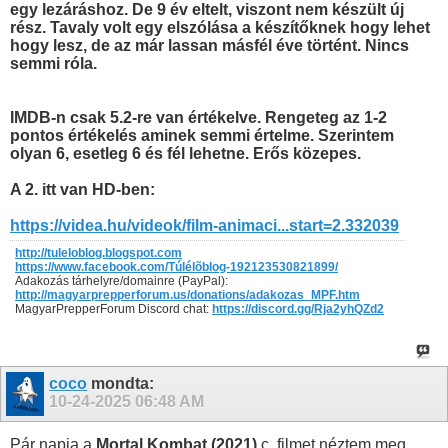
egy lezáráshoz. De 9 év eltelt, viszont nem készült új
rész. Tavaly volt egy elszólása a készítőknek hogy lehet
hogy lesz, de az már lassan másfél éve történt. Nincs
semmi róla.
IMDB-n csak 5.2-re van értékelve. Rengeteg az 1-2
pontos értékelés aminek semmi értelme. Szerintem
olyan 6, esetleg 6 és fél lehetne. Erős közepes.
A 2. itt van HD-ben:
https://videa.hu/videok/film-animaci...start=2.332039
http://tuleloblog.blogspot.com
https://www.facebook.com/Túlélõblog-192123530821899/
Adakozás tárhelyre/domainre (PayPal):
http://magyarprepperforum.us/donations/adakozas_MPF.htm
MagyarPrepperForum Discord chat:
https://discord.gg/Rja2yhQZd2
coco
mondta:
10-24-2025
06:48 AM
Pár napja a
Mortal Kombat (2021)
c. filmet néztem meg,