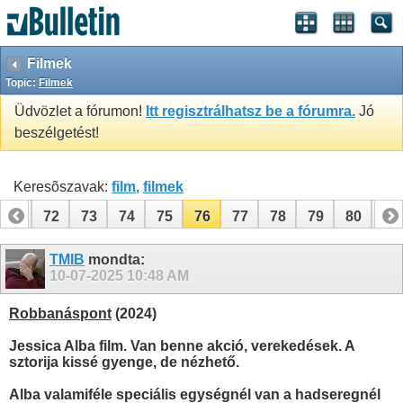
Filmek
Topic:
Filmek
Üdvözlet a fórumon!
Itt regisztrálhatsz be a fórumra.
Jó
beszélgetést!
Keresõszavak:
film
,
filmek
71
72
73
74
75
76
77
78
79
80
81
TMIB
mondta:
10-07-2025
10:48 AM
Robbanáspont
(2024)
Jessica Alba film. Van benne akció, verekedések. A
sztorija kissé gyenge, de nézhető.
Alba valamiféle speciális egységnél van a hadseregnél