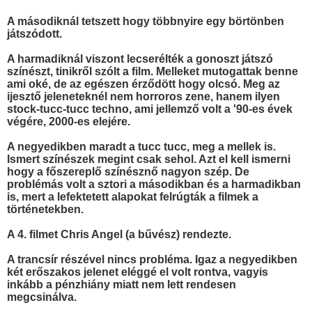
A másodiknál tetszett hogy többnyire egy börtönben
játszódott.
A harmadiknál viszont lecserélték a gonoszt játszó
színészt, tinikről szólt a film. Melleket mutogattak benne
ami oké, de az egészen érződött hogy olcsó. Meg az
ijesztő jeleneteknél nem horroros zene, hanem ilyen
stock-tucc-tucc techno, ami jellemző volt a '90-es évek
végére, 2000-es elejére.
A negyedikben maradt a tucc tucc, meg a mellek is.
Ismert színészek megint csak sehol. Azt el kell ismerni
hogy a főszereplő színésznő nagyon szép. De
problémás volt a sztori a másodikban és a harmadikban
is, mert a lefektetett alapokat felrúgták a filmek a
történetekben.
A 4. filmet Chris Angel (a bűvész) rendezte.
A trancsír részével nincs probléma. Igaz a negyedikben
két erőszakos jelenet eléggé el volt rontva, vagyis
inkább a pénzhiány miatt nem lett rendesen
megcsinálva.