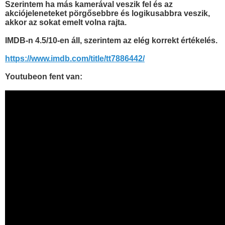
Szerintem ha más kamerával veszik fel és az
akciójeleneteket pörgősebbre és logikusabbra veszik,
akkor az sokat emelt volna rajta.
IMDB-n 4.5/10-en áll, szerintem az elég korrekt értékelés.
https://www.imdb.com/title/tt7886442/
Youtubeon fent van: