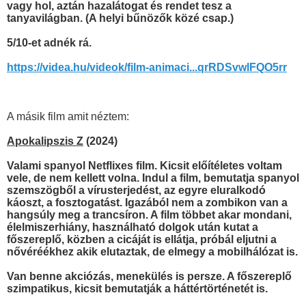
vagy hol, aztán hazalátogat és rendet tesz a
tanyavilágban. (A helyi bűnözők közé csap.)
5/10-et adnék rá.
https://videa.hu/videok/film-animaci...qrRDSvwlFQO5rr
A másik film amit néztem:
Apokalipszis Z
(2024)
Valami spanyol Netflixes film. Kicsit előítéletes voltam
vele, de nem kellett volna. Indul a film, bemutatja spanyol
szemszögből a vírusterjedést, az egyre eluralkodó
káoszt, a fosztogatást. Igazából nem a zombikon van a
hangsúly meg a trancsíron. A film többet akar mondani,
élelmiszerhiány, használható dolgok után kutat a
főszereplő, közben a cicáját is ellátja, próbál eljutni a
nővéréékhez akik elutaztak, de elmegy a mobilhálózat is.
Van benne akciózás, menekülés is persze. A főszereplő
szimpatikus, kicsit bemutatják a háttértörténetét is.