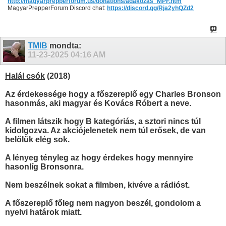
http://magyarprepperforum.us/donations/adakozas_MPF.htm
MagyarPrepperForum Discord chat:
https://discord.gg/Rja2yhQZd2
TMIB
mondta:
11-23-2025
04:16 AM
Halál csók
(2018)
Az érdekessége hogy a főszereplő egy Charles Bronson
hasonmás, aki magyar és Kovács Róbert a neve.
A filmen látszik hogy B kategóriás, a sztori nincs túl
kidolgozva. Az akciójelenetek nem túl erősek, de van
belőlük elég sok.
A lényeg tényleg az hogy érdekes hogy mennyire
hasonlíg Bronsonra.
Nem beszélnek sokat a filmben, kivéve a rádióst.
A főszereplő főleg nem nagyon beszél, gondolom a
nyelvi határok miatt.