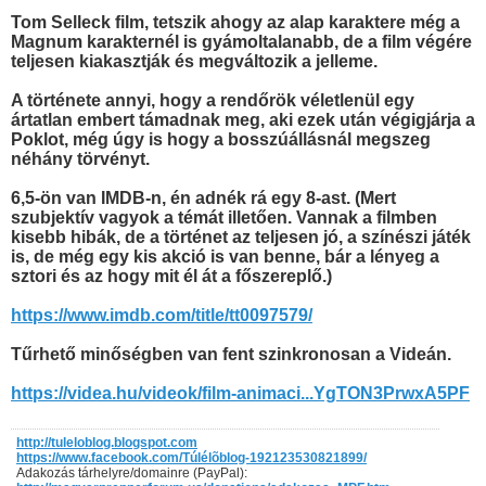
Tom Selleck film, tetszik ahogy az alap karaktere még a
Magnum karakternél is gyámoltalanabb, de a film végére
teljesen kiakasztják és megváltozik a jelleme.
A története annyi, hogy a rendőrök véletlenül egy
ártatlan embert támadnak meg, aki ezek után végigjárja a
Poklot, még úgy is hogy a bosszúállásnál megszeg
néhány törvényt.
6,5-ön van IMDB-n, én adnék rá egy 8-ast. (Mert
szubjektív vagyok a témát illetően. Vannak a filmben
kisebb hibák, de a történet az teljesen jó, a színészi játék
is, de még egy kis akció is van benne, bár a lényeg a
sztori és az hogy mit él át a főszereplő.)
https://www.imdb.com/title/tt0097579/
Tűrhető minőségben van fent szinkronosan a Videán.
https://videa.hu/videok/film-animaci...YgTON3PrwxA5PF
http://tuleloblog.blogspot.com
https://www.facebook.com/Túlélõblog-192123530821899/
Adakozás tárhelyre/domainre (PayPal):