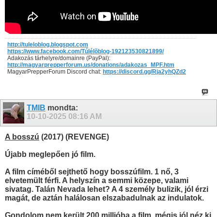
http://tuleloblog.blogspot.com
https://www.facebook.com/Túlélõblog-192123530821899/
Adakozás tárhelyre/domainre (PayPal):
http://magyarprepperforum.us/donations/adakozas_MPF.htm
MagyarPrepperForum Discord chat:
https://discord.gg/Rja2yhQZd2
TMIB
mondta:
10-10-2025
08:16 AM
A bosszú
(2017) (REVENGE)
Újabb meglepően jó film.
A film címéből sejthető hogy bosszúfilm. 1 nő, 3
elvetemült férfi. A helyszín a semmi közepe, valami
sivatag. Talán Nevada lehet? A 4 személy bulizik, jól érzi
magát, de aztán halálosan elszabadulnak az indulatok.
Gondolom nem került 200 millióba a film, mégis jól néz ki