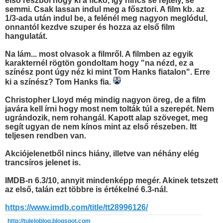
első részből hogy ki a fickó, így nincs se rejtély, se
semmi. Csak lassan indul meg a fősztori. A film kb. az
1/3-ada után indul be, a felénél meg nagyon meglódul,
onnantól kezdve szuper és hozza az első film
hangulatát.
Na lám... most olvasok a filmről. A filmben az egyik
karakternél rögtön gondoltam hogy "na nézd, ez a
színész pont úgy néz ki mint Tom Hanks fiatalon". Erre
ki a színész? Tom Hanks fia.
Christopher Lloyd még mindig nagyon öreg, de a film
javára kell írni hogy most nem tolták túl a szerepét. Nem
ugrándozik, nem rohangál. Kapott alap szöveget, meg
segít ugyan de nem kínos mint az első részeben. Itt
teljesen rendben van.
Akciójelenetből nincs hiány, illetve van néhány elég
trancsíros jelenet is.
IMDB-n 6.3/10, annyit mindenképp megér. Akinek tetszett
az első, talán ezt többre is értékelné 6.3-nál.
https://www.imdb.com/title/tt28996126/
http://tuleloblog.blogspot.com