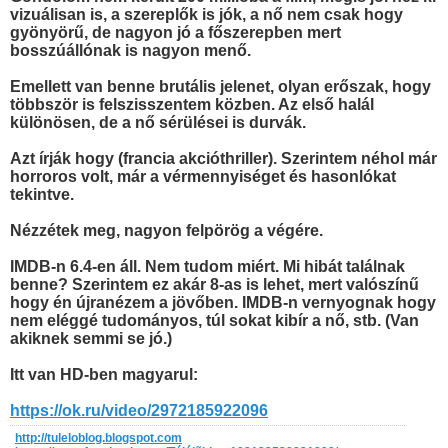
vizuálisan is, a szereplők is jók, a nő nem csak hogy
gyönyörű, de nagyon jó a főszerepben mert
bosszúállónak is nagyon menő.
Emellett van benne brutális jelenet, olyan erőszak, hogy
többször is felszisszentem közben. Az első halál
különösen, de a nő sérülései is durvák.
Azt írják hogy (francia akcióthriller). Szerintem néhol már
horroros volt, már a vérmennyiséget és hasonlókat
tekintve.
Nézzétek meg, nagyon felpörög a végére.
IMDB-n 6.4-en áll. Nem tudom miért. Mi hibát találnak
benne? Szerintem ez akár 8-as is lehet, mert valószínű
hogy én újranézem a jövőben. IMDB-n vernyognak hogy
nem eléggé tudományos, túl sokat kibír a nő, stb. (Van
akiknek semmi se jó.)
Itt van HD-ben magyarul:
https://ok.ru/video/2972185922096
http://tuleloblog.blogspot.com