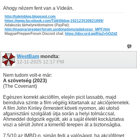
Ahogy nézem fent van a Videán.
http://tuleloblog.blogspot.com
https://www.facebook.com/Túlélõblog-192123530821899/
Adakozás tárhelyre/domainre (PayPal):
http://magyarprepperforum.us/donations/adakozas_MPF.htm
MagyarPrepperForum Discord chat:
https://discord.gg/Rja2yhQZd2
WestBam
mondta:
12-11-2025
12:17 PM
Nem tudom volt-e már:
A szövetség (2023)
(The Covenant)
Egészen korrekt akciófilm, elején picit lassabb, majd
beindulva szinte a film végéig kitartanak az akciójelenetek.
A film John Kinley őrmestert követi nyomon, aki utolsó
afganisztáni szolgálati útja során a helyi tolmáccsal,
Ahmeddel dolgozik együtt, aki a saját életét kockáztatva
viszi a sérült Johnt a kimerítő terepen át a biztonságba.
7,5/10 az IMBD-n, simán fedi a valóságot, ha akciófilmet