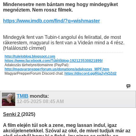
Mindenesetre nem bántam meg hogy mindegyiket
megnéztem. Nem rossz filmek.
https://www.imdb.com/find/?q=wishmaster
Mindegyik fent van Tubin-t angolul és felirattal, de most
rákerestem, magyarul is fent van a Videán mind a 4 rész.
(Halálosztó címmel)
http://tuleloblog.blogspot.com
https://www.facebook.com/Túlélõblog-192123530821899/
Adakozás tárhelyre/domainre (PayPal):
http://magyarprepperforum.us/donations/adakozas_MPF.htm
MagyarPrepperForum Discord chat:
https://discord.gg/Rja2yhQZd2
TMIB
mondta:
12-05-2025
08:45 AM
Senki 2
(2025)
A film elején túl sok a zene, meg lassan indul, igaz
akciójelenetekkel. Szóval az oké, de mivel tudjuk már az