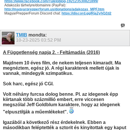
https://www.facebook.com/Túlélõblog-192123530821899/
Adakozás tárhelyre/domainre (PayPal):
http://magyarprepperforum.us/donations/adakozas_MPF.htm
MagyarPrepperForum Discord chat:
https://discord.gg/Rja2yhQZd2
TMIB
mondta:
10-23-2025
03:52 PM
A Függetlenség napja 2. - Feltámadás (2016)
Majdnem 10 éves film, de nekem teljesen kimaradt. Ma
megnéztem, egész jó. A régi karakterek mellett újak is
vannak, mindegyik szimpatikus.
Sok harc, egész jó CGI.
Volt néhány furcsa dolog benne. Pl. az idegenek épp
kiirtanak több százmillió embert, erre viccesen
megszólal Jeff Goldblum karaktere, hogy az idegenek
"elpusztítják a műemlékeket".
Igazából a következő rész érdekelnek. Ebben a
másodikban feléptették a sztorit és kinyitottak egy kaput