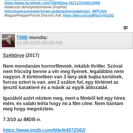
https://www.facebook.com/Túlélõblog-192123530821899/
Adakozás tárhelyre/domainre (PayPal):
http://magyarprepperforum.us/donations/adakozas_MPF.htm
MagyarPrepperForum Discord chat:
https://discord.gg/Rja2yhQZd2
TMIB
mondta:
12-06-2025
09:58 AM
Széttörve
(2017)
Nem mondanám horrorfilmnek, inkább thriller. Szóval
nem fröcsög benne a vér meg ilyenek, legalábbis nem
nagyon. A történetben van 3 lány akik bajba kerülnek,
furcsa sztori is van, ami 2 szálon fut, egy történet az
ijesztő karakteré és a másik az egyik áldozatáé.
Igazából azért néztem meg, mert a filmből lett egy híres
mém, és valaki leírta hogy mi a film címe. Nem bántam
meg hogy megnéztem.
7.3/10 az IMDB-n.
https://www.imdb.com/title/tt4972582/