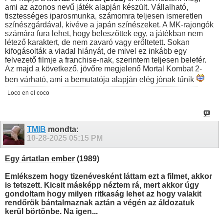
ami az azonos nevű játék alapján készült. Vállalható,
tisztességes iparosmunka, számomra teljesen ismeretlen
színészgárdával, kivéve a japán színészeket. A MK-rajongók
számára fura lehet, hogy beleszőttek egy, a játékban nem
létező karaktert, de nem zavaró vagy erőltetett. Sokan
kifogásolták a viadal hiányát, de mivel ez inkább egy
felvezető filmje a franchise-nak, szerintem teljesen belefér.
Az majd a következő, jövőre megjelenő Mortal Kombat 2-
ben várható, ami a bemutatója alapján elég jónak tűnik
Loco en el coco
TMIB
mondta:
10-28-2025
05:15 PM
Egy ártatlan ember
(1989)
Emlékszem hogy tizenévesként láttam ezt a filmet, akkor
is tetszett. Kicsit másképp néztem rá, mert akkor úgy
gondoltam hogy milyen ritkaság lehet az hogy valakit
rendőrök bántalmaznak aztán a végén az áldozatuk
kerül börtönbe. Na igen...