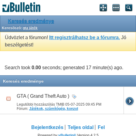
Keresés eredménye
Keresõszó:
gta játék
Üdvözlet a fórumon!
Itt regisztrálhatsz be a fórumra.
Jó
beszélgetést!
Search took
0.00
seconds; generated 17 minute(s) ago.
Keresés eredménye
GTA ( Grand Theft Auto )
Legutóbbi hozzászólás TMIB 05-07-2025
09:45 PM
Fórum:
Játékok, számítógép, konzol
Bejelentkezés
Teljes oldal
Fel
Powered by
vBulletin®
Version 4.2.5