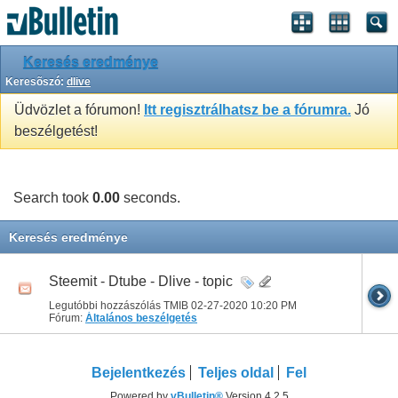
Keresés eredménye
Keresõszó:
dlive
Üdvözlet a fórumon!
Itt regisztrálhatsz be a fórumra.
Jó
beszélgetést!
Search took
0.00
seconds.
Keresés eredménye
Steemit - Dtube - Dlive - topic
Legutóbbi hozzászólás TMIB 02-27-2020
10:20 PM
Fórum:
Általános beszélgetés
Bejelentkezés
Teljes oldal
Fel
Powered by
vBulletin®
Version 4.2.5