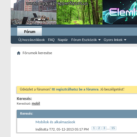
Fórum
Új hozzászólások
FAQ
Naptár
Fórum Eszközök
Gyors linkek
Fórumok keresése
Üdvözlet a fórumon!
Itt regisztrálhatsz be a fórumra.
Jó beszélgetést!
Keresés:
Keresõszó:
mobil
Keresés
:
Mobilok és alkalmazások
1
2
3
...
15
Indította
T72
‎, 05-12-2013 05:17 PM