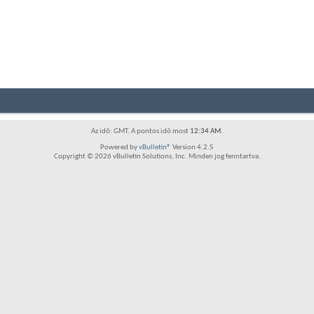
Az idõ: GMT. A pontos idõ most
12:34 AM
.
Powered by
vBulletin®
Version 4.2.5
Copyright © 2026 vBulletin Solutions, Inc. Minden jog fenntartva.