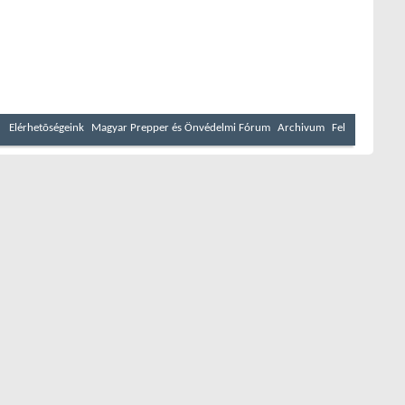
Elérhetõségeink
Magyar Prepper és Önvédelmi Fórum
Archivum
Fel