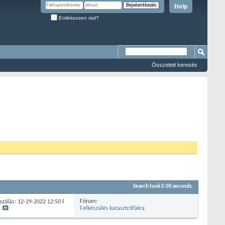
Help
Emlékezzen rád?
Összetett keresés
Search took
0.00
seconds.
Fórum:
szólás: 12-29-2022
12:50 PM
Felkészülés katasztrófákra