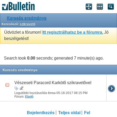
Keresés eredménye
Keresõszó:
szikravetõ
Üdvözlet a fórumon!
Itt regisztrálhatsz be a fórumra.
Jó
beszélgetést!
Search took
0.00
seconds; generated 7 minute(s) ago.
Keresés eredménye
Vészeseti Paracord Karkötõ szikravetõvel
Legutóbbi hozzászólás timsa 05-18-2017
08:15 PM
Fórum:
Eladó
Bejelentkezés
Teljes oldal
Fel